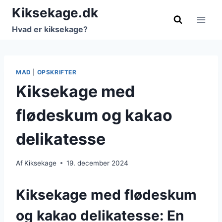
Fortsæt
Kiksekage.dk
til
Hvad er kiksekage?
indhold
MAD
|
OPSKRIFTER
Kiksekage med
flødeskum og kakao
delikatesse
Af
Kiksekage
19. december 2024
Kiksekage med flødeskum
og kakao delikatesse: En