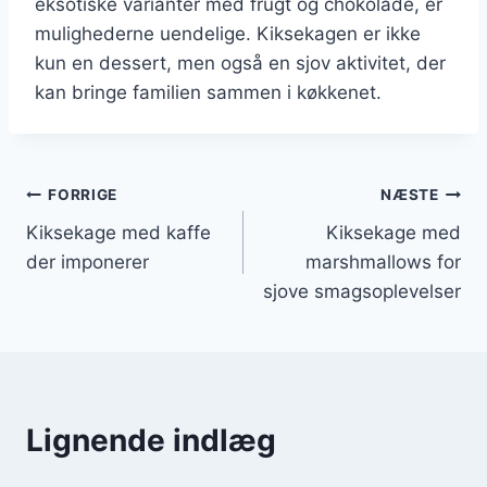
eksotiske varianter med frugt og chokolade, er
mulighederne uendelige. Kiksekagen er ikke
kun en dessert, men også en sjov aktivitet, der
kan bringe familien sammen i køkkenet.
Indlægsnavigation
FORRIGE
NÆSTE
Kiksekage med kaffe
Kiksekage med
der imponerer
marshmallows for
sjove smagsoplevelser
Lignende indlæg