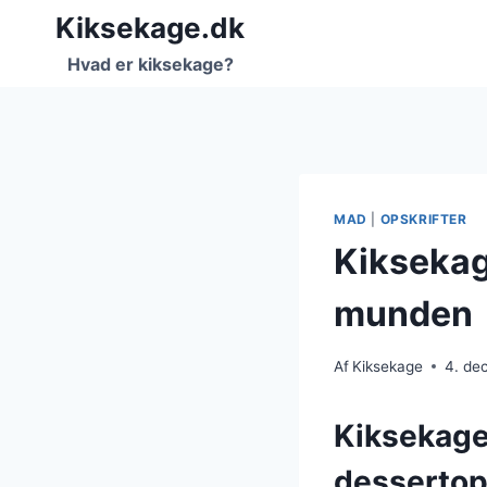
Fortsæt
Kiksekage.dk
til
Hvad er kiksekage?
indhold
MAD
|
OPSKRIFTER
Kiksekag
munden
Af
Kiksekage
4. de
Kiksekage
dessertop