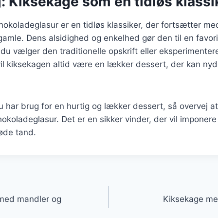
: Kiksekage som en tidløs klassi
koladeglasur er en tidløs klassiker, der fortsætter me
gamle. Dens alsidighed og enkelhed gør den til en favor
u vælger den traditionelle opskrift eller eksperimente
il kiksekagen altid være en lækker dessert, der kan ny
har brug for en hurtig og lækker dessert, så overvej at
koladeglasur. Det er en sikker vinder, der vil imponer
søde tand.
gation
med mandler og
Kiksekage med