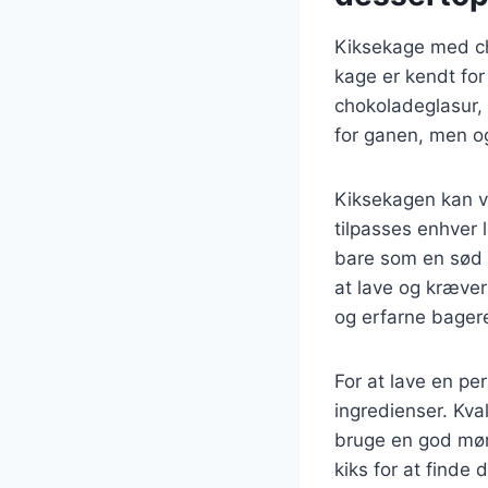
Kiksekage med ch
kage er kendt for
chokoladeglasur, 
for ganen, men og
Kiksekagen kan va
tilpasses enhver 
bare som en sød 
at lave og kræver
og erfarne bager
For at lave en pe
ingredienser. Kval
bruge en god mør
kiks for at finde