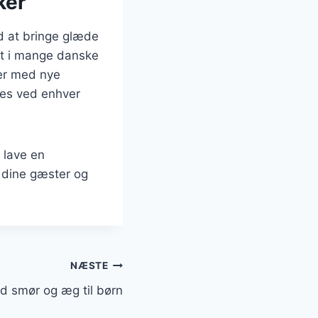
ker
d at bringe glæde
it i mange danske
rer med nye
des ved enhver
 lave en
e dine gæster og
NÆSTE
 smør og æg til børn