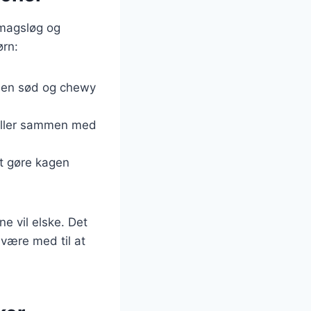
smagsløg og
ørn:
r en sød og chewy
 eller sammen med
at gøre kagen
e vil elske. Det
 være med til at