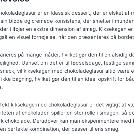
okoladeglasur er en klassisk dessert, der er elsket af
 sin bløde og cremede konsistens, der smelter i munden
der tilføjer en ekstra dimension af smag. Kiksekagen er 
så en visuel fornøjelse, når den præsenteres på bordet
rieres på mange måder, hvilket gør den til en alsidig d
lejlighed. Uanset om det er til fødselsdage, festlige sa
snack, vil kiksekagen med chokoladeglasur altid være e
 ikke bagning, hvilket gør den til en ideel opskrift for 
e.
rfekt kiksekage med chokoladeglasur er det vigtigt at væ
iteten af chokoladen spiller en stor rolle i smagen, så d
k chokolade. Derudover kan man eksperimentere med fo
 den perfekte kombination, der passer til ens smag.