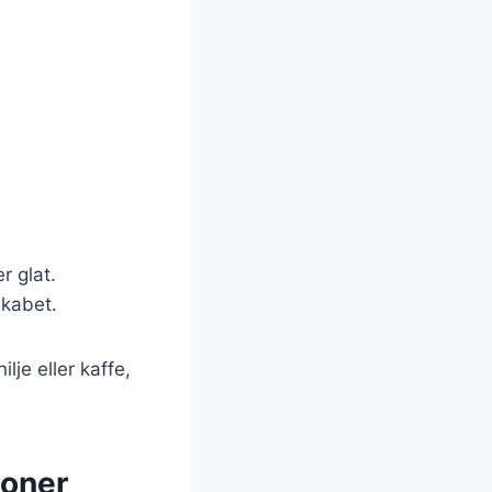
r glat.
skabet.
lje eller kaffe,
ioner