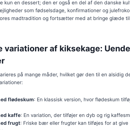
e kun en dessert; den er også en del af den danske kul
 lejligheder som fødselsdage, konfirmationer og julefroko
vores madtradition og fortsætter med at bringe glæde ti
e variationer af kiksekage: Uende
er
rieres på mange måder, hvilket gør den til en alsidig d
riationer:
med flødeskum
: En klassisk version, hvor flødeskum tilfø
ed kaffe
: En variation, der tilføjer en dyb og rig kaffesm
ed frugt
: Friske bær eller frugter kan tilføjes for at give 