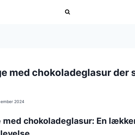
e med chokoladeglasur der s
cember 2024
 med chokoladeglasur: En lække
levelse