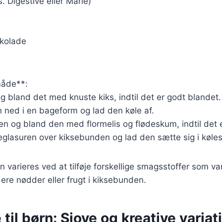
s. Digestive eller Marie)
okolade
åde**:
g bland det med knuste kiks, indtil det er godt blandet.
 ned i en bageform og lad den køle af.
n og bland den med flormelis og flødeskum, indtil det e
glasuren over kiksebunden og lad den sætte sig i køle
 varieres ved at tilføje forskellige smagsstoffer som vani
dere nødder eller frugt i kiksebunden.
til børn: Sjove og kreative variat