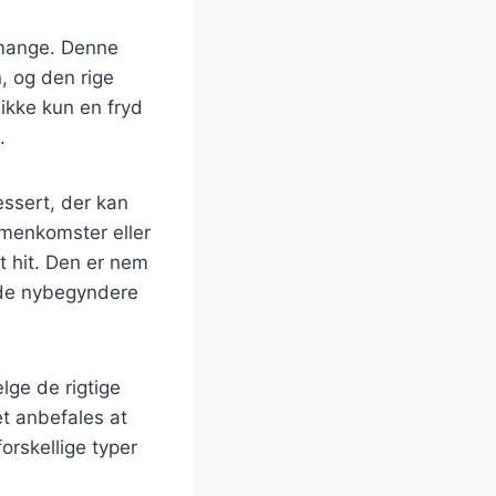
 mange. Denne
, og den rige
ikke kun en fryd
.
essert, der kan
mmenkomster eller
t hit. Den er nem
både nybegyndere
lge de rigtige
et anbefales at
rskellige typer