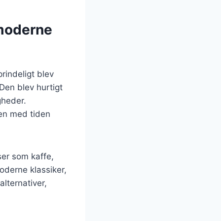
 moderne
rindeligt blev
Den blev hurtigt
gheder.
en med tiden
ser som kaffe,
oderne klassiker,
lternativer,