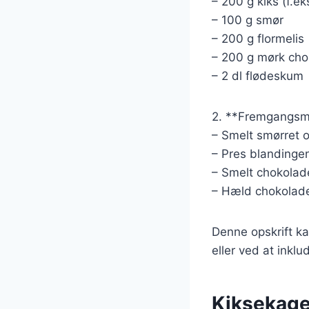
– 200 g kiks (f.ek
– 100 g smør
– 200 g flormelis
– 200 g mørk ch
– 2 dl flødeskum
2. **Fremgangsm
– Smelt smørret o
– Pres blandingen
– Smelt chokolade
– Hæld chokolade
Denne opskrift kan
eller ved at inklu
Kiksekage 