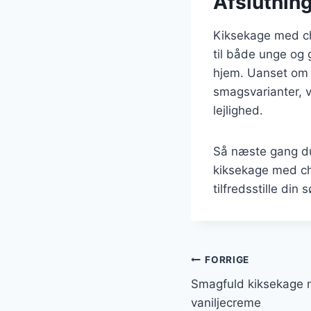
Afslutning
Kiksekage med cho
til både unge og 
hjem. Uanset om d
smagsvarianter, v
lejlighed.
Så næste gang du 
kiksekage med cho
tilfredsstille din 
Indlægsnavi
FORRIGE
Smagfuld kiksekage 
vaniljecreme