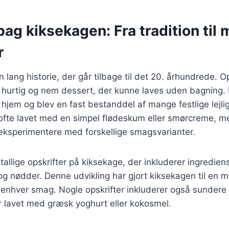
bag kiksekagen: Fra tradition til
r
 lang historie, der går tilbage til det 20. århundrede. Op
 hurtig og nem dessert, der kunne laves uden bagning. 
hjem og blev en fast bestanddel af mange festlige lejli
ofte lavet med en simpel flødeskum eller smørcreme, m
 eksperimentere med forskellige smagsvarianter.
utallige opskrifter på kiksekage, der inkluderer ingredien
og nødder. Denne udvikling har gjort kiksekagen til en m
 enhver smag. Nogle opskrifter inkluderer også sundere a
 lavet med græsk yoghurt eller kokosmel.