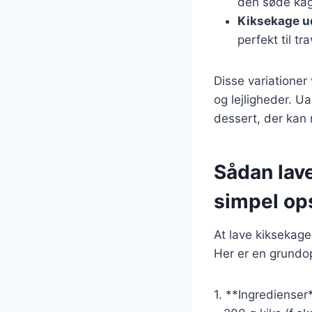
den søde ka
Kiksekage u
perfekt til tr
Disse variationer
og lejligheder. U
dessert, der kan 
Sådan lav
simpel ops
At lave kiksekage
Her er en grundop
1. **Ingredienser