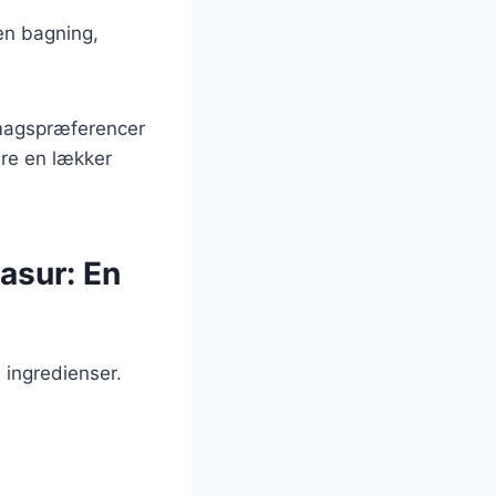
gen bagning,
 smagspræferencer
ære en lækker
asur: En
 ingredienser.