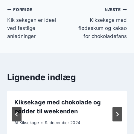
Indlægsnavigation
FORRIGE
NÆSTE
Kik sekagen er ideel
Kiksekage med
ved festlige
flødeskum og kakao
anledninger
for chokoladefans
Lignende indlæg
Kiksekage med chokolade og
nødder til weekenden
Af
Kiksekage
9. december 2024