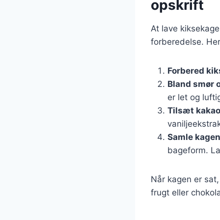
opskrift
At lave kiksekage
forberedelse. Her
Forbered ki
Bland smør 
er let og lufti
Tilsæt kakao
vaniljeekstra
Samle kage
bageform. Lad
Når kagen er sat
frugt eller chokol