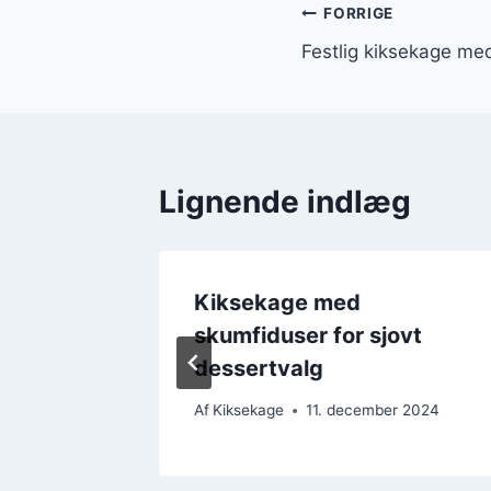
Indlægsnavi
FORRIGE
Festlig kiksekage m
Lignende indlæg
agning
Kiksekage med
er
skumfiduser for sjovt
dessertvalg
r 2024
Af
Kiksekage
11. december 2024