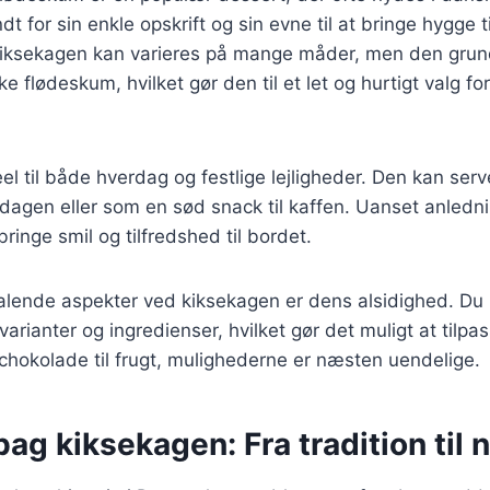
t for sin enkle opskrift og sin evne til at bringe hygge t
ksekagen kan varieres på mange måder, men den gru
ke flødeskum, hvilket gør den til et let og hurtigt valg f
el til både hverdag og festlige lejligheder. Den kan ser
dagen eller som en sød snack til kaffen. Uanset anledn
bringe smil og tilfredshed til bordet.
talende aspekter ved kiksekagen er dens alsidighed. Du k
arianter og ingredienser, hvilket gør det muligt at tilpas
chokolade til frugt, mulighederne er næsten uendelige.
bag kiksekagen: Fra tradition til 