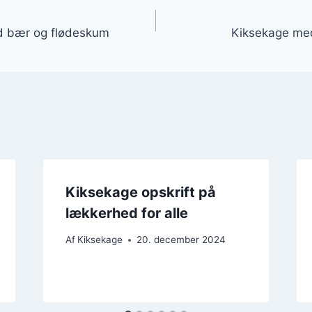
gation
ed bær og flødeskum
Kiksekage med 
Kiksekage opskrift på
lækkerhed for alle
Af
Kiksekage
20. december 2024