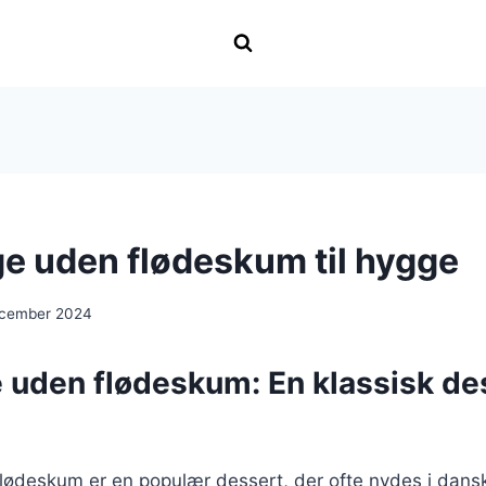
e uden flødeskum til hygge
ecember 2024
uden flødeskum: En klassisk des
lødeskum er en populær dessert, der ofte nydes i dan