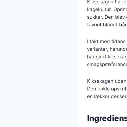
Kiksekagen har en
kagekultur. Oprin
sukker. Den blev o
favorit blandt bå
I takt med tidens
varianter, herund
har gjort kikseka
smagspræferencer
Kiksekagen uden f
Den enkle opskrift
en lækker desser
Ingredien