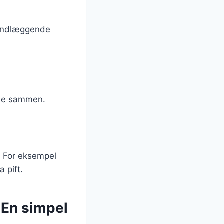
rundlæggende
rne sammen.
å. For eksempel
a pift.
 En simpel