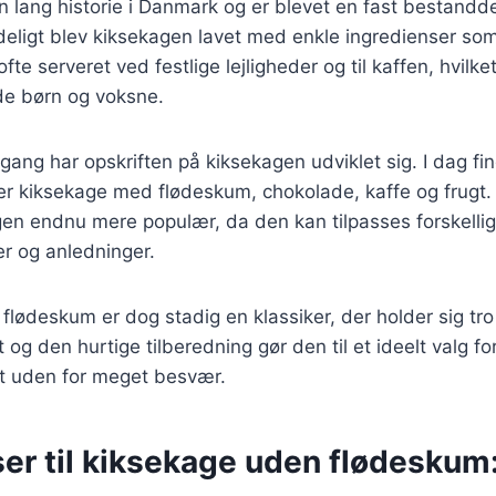
 lang historie i Danmark og er blevet en fast bestandd
deligt blev kiksekagen lavet med enkle ingredienser som
fte serveret ved festlige lejligheder og til kaffen, hvilke
de børn og voksne.
 gang har opskriften på kiksekagen udviklet sig. I dag fin
er kiksekage med flødeskum, chokolade, kaffe og frugt. 
gen endnu mere populær, da den kan tilpasses forskelli
 og anledninger.
lødeskum er dog stadig en klassiker, der holder sig tr
 og den hurtige tilberedning gør den til et ideelt valg f
t uden for meget besvær.
ser til kiksekage uden flødeskum