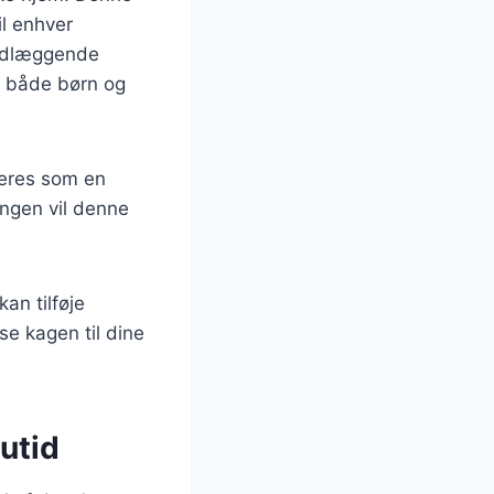
il enhver
ndlæggende
or både børn og
veres som en
ingen vil denne
an tilføje
se kagen til dine
nutid