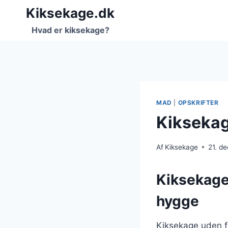
Fortsæt
Kiksekage.dk
til
Hvad er kiksekage?
indhold
MAD
|
OPSKRIFTER
Kiksekag
Af
Kiksekage
21. d
Kiksekage 
hygge
Kiksekage uden f