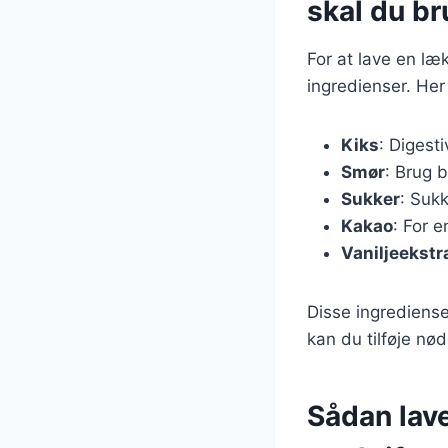
skal du b
For at lave en l
ingredienser. Her
Kiks
: Digest
Smør
: Brug 
Sukker
: Suk
Kakao
: For 
Vaniljeekstr
Disse ingrediense
kan du tilføje nød
Sådan lav