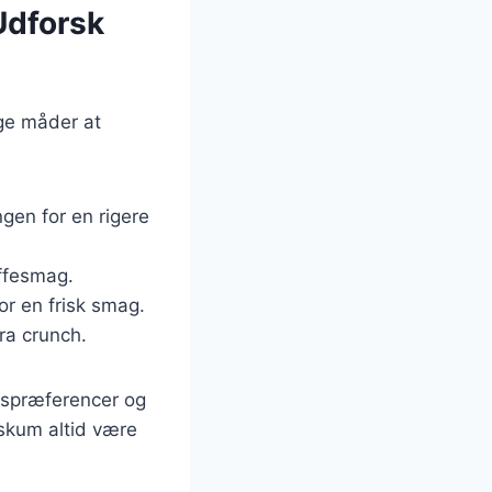
Udforsk
ge måder at
ngen for en rigere
affesmag.
or en frisk smag.
ra crunch.
agspræferencer og
eskum altid være