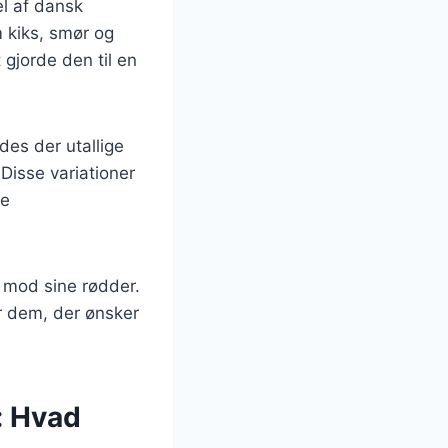
el af dansk
 kiks, smør og
t gjorde den til en
des der utallige
Disse variationer
ge
o mod sine rødder.
or dem, der ønsker
: Hvad