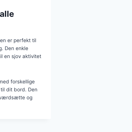
alle
n er perfekt til
g. Den enkle
il en sjov aktivitet
med forskellige
il dit bord. Den
n værdsætte og