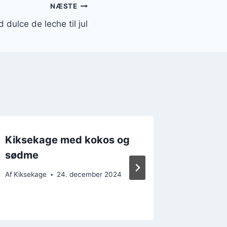
NÆSTE
dulce de leche til jul
Kiksekage med kokos og
Kiksek
sødme
sommer
Af
Kiksekage
24. december 2024
Af
Kikseka