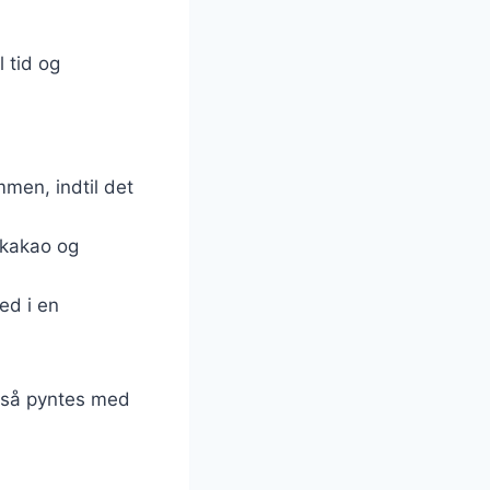
 tid og
mmen, indtil det
 kakao og
ed i en
også pyntes med