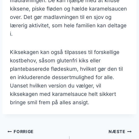
madlavningen. De kan hjælpe med at knuse
kiksene, piske fløden og hælde karamelsaucen
over. Det gør madlavningen til en sjov og
lærerig aktivitet, som hele familien kan deltage
i.
Kiksekagen kan også tilpasses til forskellige
kostbehov, såsom glutenfri kiks eller
plantebaserede flødeskum, hvilket gør den til
en inkluderende dessertmulighed for alle.
Uanset hvilken version du vælger, vil
kiksekagen med karamelsauce helt sikkert
bringe smil frem på alles ansigt.
Indlægsnavigation
FORRIGE
NÆSTE