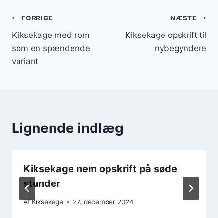
Indlægsnavigation
FORRIGE
NÆSTE
Kiksekage med rom
Kiksekage opskrift til
som en spændende
nybegyndere
variant
Lignende indlæg
Kiksekage nem opskrift på søde
stunder
Af
Kiksekage
27. december 2024