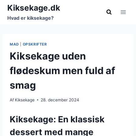
Fortsæt
Kiksekage.dk
til
Hvad er kiksekage?
indhold
MAD
|
OPSKRIFTER
Kiksekage uden
flødeskum men fuld af
smag
Af
Kiksekage
28. december 2024
Kiksekage: En klassisk
dessert med mange