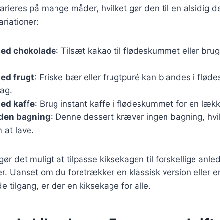
rieres på mange måder, hvilket gør den til en alsidig d
riationer:
ed chokolade
: Tilsæt kakao til flødeskummet eller bru
ed frugt
: Friske bær eller frugtpuré kan blandes i flø
mag.
ed kaffe
: Brug instant kaffe i flødeskummet for en læk
den bagning
: Denne dessert kræver ingen bagning, hvi
 at lave.
gør det muligt at tilpasse kiksekagen til forskellige anle
. Uanset om du foretrækker en klassisk version eller 
 tilgang, er der en kiksekage for alle.