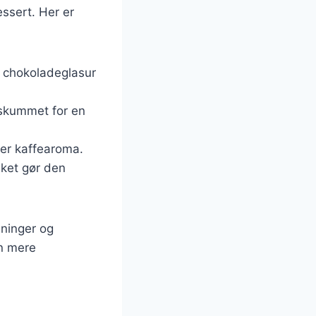
essert. Her er
g chokoladeglasur
deskummet for en
ker kaffearoma.
lket gør den
dninger og
en mere