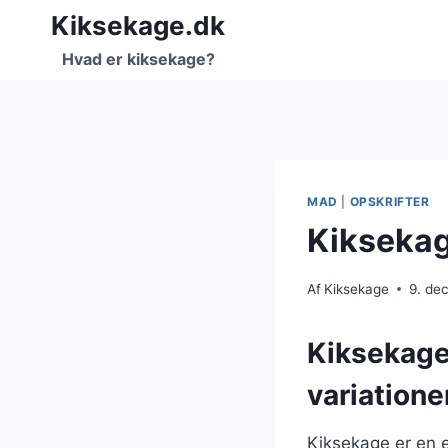
Fortsæt
Kiksekage.dk
til
Hvad er kiksekage?
indhold
MAD
|
OPSKRIFTER
Kiksekag
Af
Kiksekage
9. de
Kiksekage
variatione
Kiksekage er en e