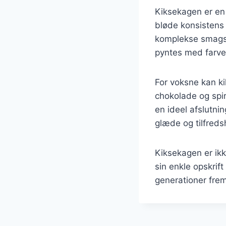
Kiksekagen er en
bløde konsistens
komplekse smagsv
pyntes med farveri
For voksne kan k
chokolade og spir
en ideel afslutni
glæde og tilfreds
Kiksekagen er ik
sin enkle opskrif
generationer fre