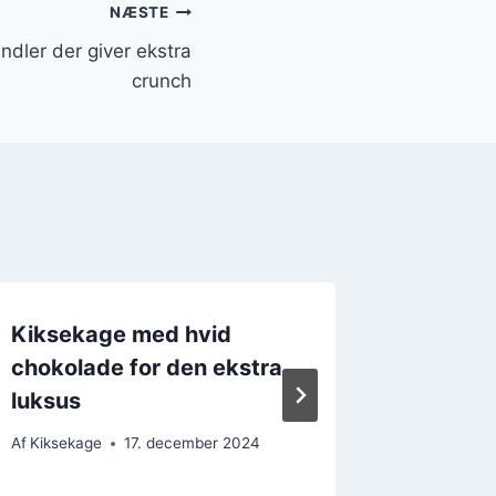
NÆSTE
dler der giver ekstra
crunch
Kiksekage med hvid
Kikseka
chokolade for den ekstra
søde s
luksus
Af
Kikseka
Af
Kiksekage
17. december 2024