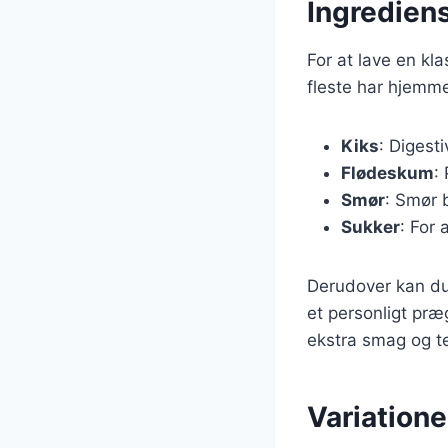
Ingrediens
For at lave en k
fleste har hjemme
Kiks
: Digest
Flødeskum
:
Smør
: Smør 
Sukker
: For
Derudover kan du 
et personligt præ
ekstra smag og te
Variatione