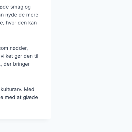
 søde smag og
kan nyde de mere
ge, hvor den kan
 som nødder,
ilket gør den til
, der bringer
kulturarv. Med
tte med at glæde