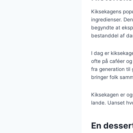
Kiksekagens popul
ingredienser. De
begyndte at ekspe
bestanddel af dan
I dag er kiksekag
ofte på caféer og
fra generation ti
bringer folk sam
Kiksekagen er ogs
lande. Uanset hvo
En desser