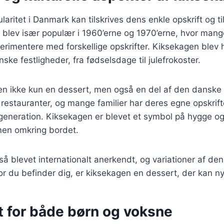
aritet i Danmark kan tilskrives dens enkle opskrift og t
n blev især populær i 1960’erne og 1970’erne, hvor ma
rimentere med forskellige opskrifter. Kiksekagen blev h
ske festligheder, fra fødselsdage til julefrokoster.
en ikke kun en dessert, men også en del af den danske 
 restauranter, og mange familier har deres egne opskrifte
l generation. Kiksekagen er blevet et symbol på hygge 
men omkring bordet.
å blevet internationalt anerkendt, og variationer af de
r du befinder dig, er kiksekagen en dessert, der kan ny
t for både børn og voksne