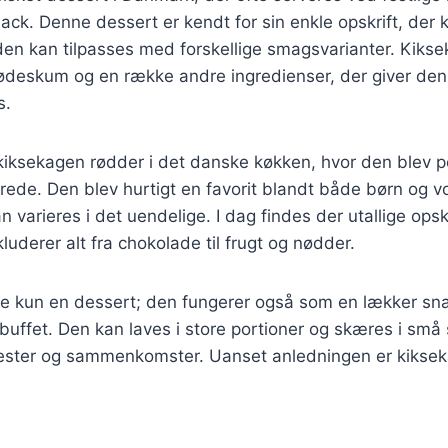
ck. Denne dessert er kendt for sin enkle opskrift, der 
den kan tilpasses med forskellige smagsvarianter. Kikse
flødeskum og en række andre ingredienser, der giver de
s.
 kiksekagen rødder i det danske køkken, hvor den blev 
rede. Den blev hurtigt en favorit blandt både børn og v
 varieres i det uendelige. I dag findes der utallige opsk
luderer alt fra chokolade til frugt og nødder.
e kun en dessert; den fungerer også som en lækker snack
buffet. Den kan laves i store portioner og skæres i små s
 fester og sammenkomster. Uanset anledningen er kiksek