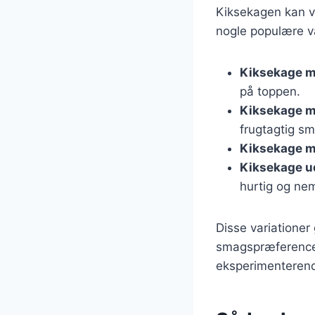
Kiksekagen kan va
nogle populære va
Kiksekage m
på toppen.
Kiksekage m
frugtagtig s
Kiksekage m
Kiksekage u
hurtig og nem
Disse variationer 
smagspræferencer
eksperimenterende