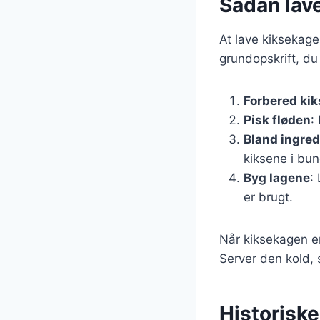
Sådan lave
At lave kiksekage
grundopskrift, du
Forbered ki
Pisk fløden
:
Bland ingre
kiksene i bun
Byg lagene
:
er brugt.
Når kiksekagen er
Server den kold, 
Historiske