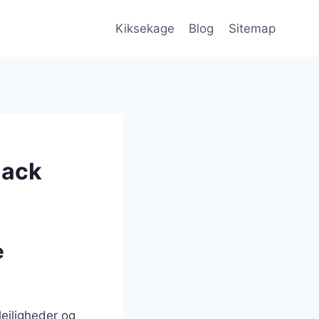
Kiksekage
Blog
Sitemap
nack
e
lejligheder og