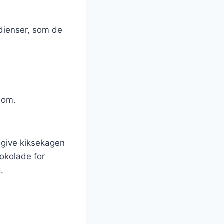
dienser, som de
dom.
t give kiksekagen
hokolade for
.