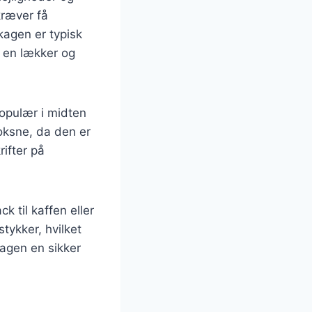
kræver få
kagen er typisk
n en lækker og
populær i midten
oksne, da den er
rifter på
 til kaffen eller
tykker, hvilket
agen en sikker