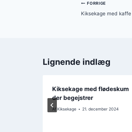
Indlægsnavi
FORRIGE
Kiksekage med kaffe 
Lignende indlæg
Kiksekage med flødeskum
 voksne
der begejstrer
r 2024
Af
Kiksekage
21. december 2024