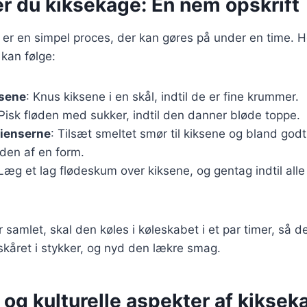
r du kiksekage: En nem opskrift
 er en simpel proces, der kan gøres på under en time. H
 kan følge:
ksene
: Knus kiksene i en skål, indtil de er fine krummer.
 Pisk fløden med sukker, indtil den danner bløde toppe.
dienserne
: Tilsæt smeltet smør til kiksene og bland godt
den af en form.
 Læg et lag flødeskum over kiksene, og gentag indtil all
 samlet, skal den køles i køleskabet i et par timer, så d
skåret i stykker, og nyd den lækre smag.
 og kulturelle aspekter af kiksek