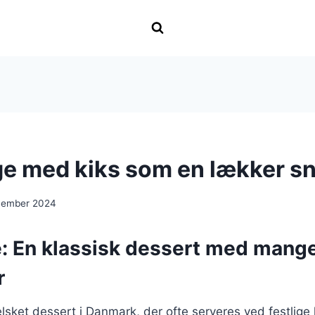
e med kiks som en lækker s
cember 2024
: En klassisk dessert med mang
r
lsket dessert i Danmark, der ofte serveres ved festlige 