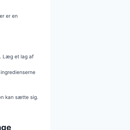
er er en
. Læg et lag af
e ingredienserne
en kan sætte sig.
age