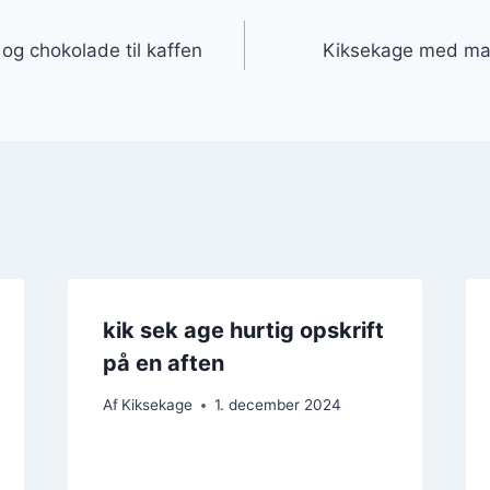
gation
og chokolade til kaffen
Kiksekage med man
kik sek age hurtig opskrift
på en aften
Af
Kiksekage
1. december 2024