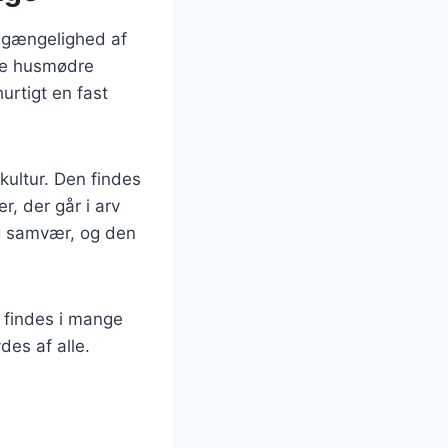
ilgængelighed af
nge husmødre
urtigt en fast
kultur. Den findes
r, der går i arv
og samvær, og den
n findes i mange
des af alle.