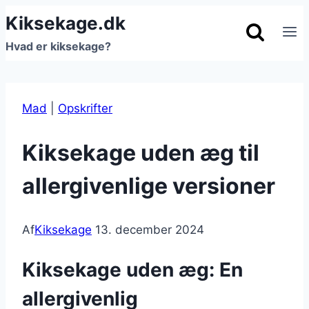
Fortsæt
Kiksekage.dk
til
Hvad er kiksekage?
indhold
Mad
|
Opskrifter
Kiksekage uden æg til
allergivenlige versioner
Af
Kiksekage
13. december 2024
Kiksekage uden æg: En
allergivenlig