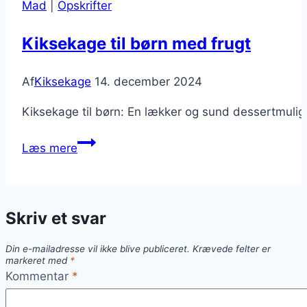
Mad
|
Opskrifter
Kiksekage til børn med frugt
Af
Kiksekage
14. december 2024
Kiksekage til børn: En lækker og sund dessertmulig
Kiksekage
Læs mere
til
børn
med
Skriv et svar
frugt
Din e-mailadresse vil ikke blive publiceret.
Krævede felter er
markeret med
*
Kommentar
*