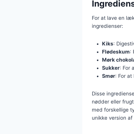
Ingredien
For at lave en l
ingredienser:
Kiks
: Digest
Flødeskum
:
Mørk chokol
Sukker
: For
Smør
: For a
Disse ingrediense
nødder eller frug
med forskellige 
unikke version af