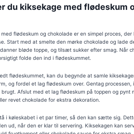
er du kiksekage med flødeskum 
e med flødeskum og chokolade er en simpel proces, der
se. Start med at smelte den mørke chokolade og lade de
n danner bløde toppe, og tilsæt sukker efter smag. Når 
orsigtigt folde den ind i flødeskummet.
redt flødeskummet, kan du begynde at samle kiksekagen
rm, og fordel et lag flødeskum over. Gentag processen, in
r brugt. Afslut med et lag flødeskum på toppen og pynt
ler revet chokolade for ekstra dekoration.
å i køleskabet i et par timer, så den kan sætte sig. Dett
den ud, når den er klar til servering. Kiksekagen kan se
uld frugtkompot eller chokolade sauce for ekstra smag.