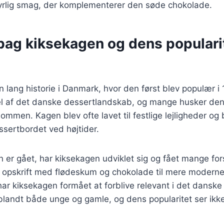
 syrlig smag, der komplementerer den søde chokolade.
bag kiksekagen og dens popularit
 lang historie i Danmark, hvor den først blev populær i
del af det danske dessertlandskab, og mange husker den
ommen. Kagen blev ofte lavet til festlige lejligheder og 
sertbordet ved højtider.
n er gået, har kiksekagen udviklet sig og fået mange fors
e opskrift med flødeskum og chokolade til mere modern
har kiksekagen formået at forblive relevant i det danske
 blandt både unge og gamle, og dens popularitet ser ikke 