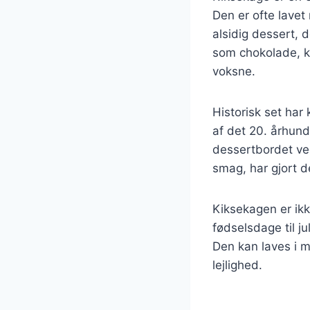
Den er ofte lavet
alsidig dessert, 
som chokolade, ka
voksne.
Historisk set har
af det 20. århundr
dessertbordet ved
smag, har gjort d
Kiksekagen er ikk
fødselsdage til j
Den kan laves i ma
lejlighed.