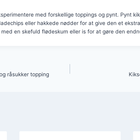
ksperimentere med forskellige toppings og pynt. Pynt k
ladechips eller hakkede nødder for at give den et ekstra
 med en skefuld flødeskum eller is for at gøre den end
gation
og råsukker topping
Kiks