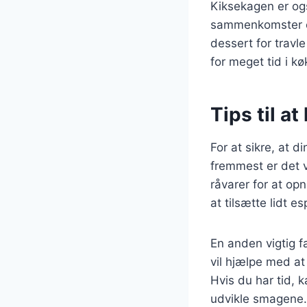
Kiksekagen er ogs
sammenkomster og 
dessert for travl
for meget tid i k
Tips til a
For at sikre, at d
fremmest er det v
råvarer for at op
at tilsætte lidt e
En anden vigtig fa
vil hjælpe med a
Hvis du har tid, 
udvikle smagene.