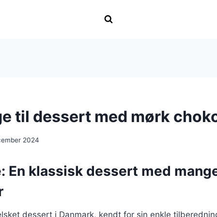
e til dessert med mørk chok
cember 2024
: En klassisk dessert med mang
r
lsket dessert i Danmark, kendt for sin enkle tilberedni