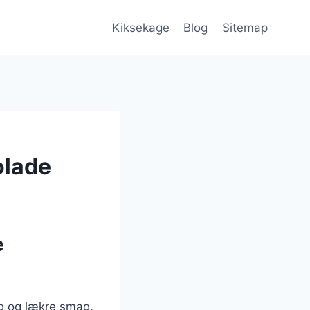
Kiksekage
Blog
Sitemap
olade
e
ng og lækre smag.