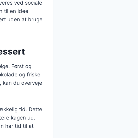
veres ved sociale
til en ideel
kert uden at bruge
dessert
ølge. Først og
okolade og friske
, kan du overveje
ækkelig tid. Dette
kære kagen ud.
har tid til at