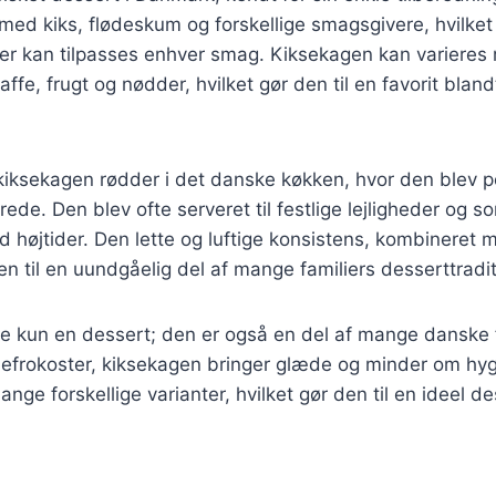
 med kiks, flødeskum og forskellige smagsgivere, hvilket 
der kan tilpasses enhver smag. Kiksekagen kan varieres
ffe, frugt og nødder, hvilket gør den til en favorit blan
 kiksekagen rødder i det danske køkken, hvor den blev 
ede. Den blev ofte serveret til festlige lejligheder og s
 højtider. Den lette og luftige konsistens, kombineret
en til en uundgåelig del af mange familiers desserttradit
e kun en dessert; den er også en del af mange danske f
ulefrokoster, kiksekagen bringer glæde og minder om hyg
nge forskellige varianter, hvilket gør den til en ideel de