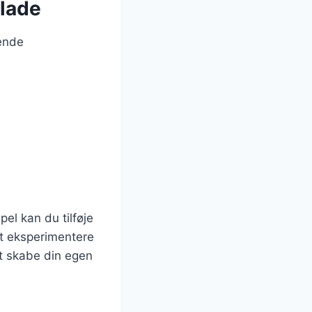
olade
gende
el kan du tilføje
at eksperimentere
at skabe din egen