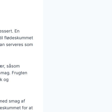
essert. En
 til flødeskummet
 kan serveres som
bær, såsom
 smag. Frugten
k og
 med smag af
lødeskummet for at