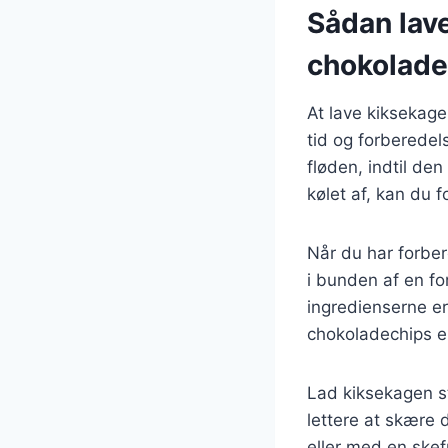
Sådan lav
chokolade
At lave kiksekag
tid og forberedel
fløden, indtil de
kølet af, kan du f
Når du har forbe
i bunden af en fo
ingredienserne e
chokoladechips el
Lad kiksekagen st
lettere at skære 
eller med en skef