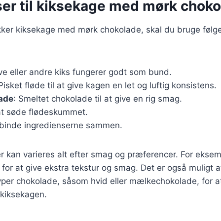
ser til kiksekage med mørk chok
ækker kiksekage med mørk chokolade, skal du bruge føl
ive eller andre kiks fungerer godt som bund.
 Pisket fløde til at give kagen en let og luftig konsistens.
ade
: Smeltet chokolade til at give en rig smag.
 at søde flødeskummet.
t binde ingredienserne sammen.
r kan varieres alt efter smag og præferencer. For eksemp
t for at give ekstra tekstur og smag. Det er også muligt 
typer chokolade, såsom hvid eller mælkechokolade, for 
 kiksekagen.