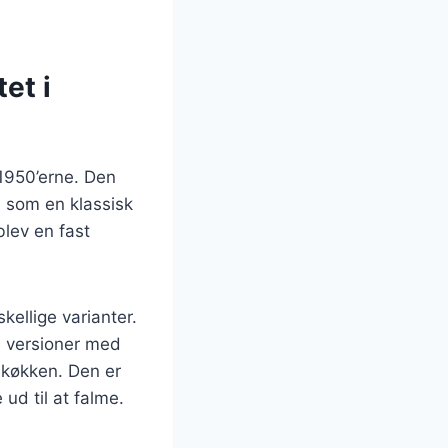
et i
 1950’erne. Den
 som en klassisk
blev en fast
kellige varianter.
e versioner med
 køkken. Den er
ud til at falme.