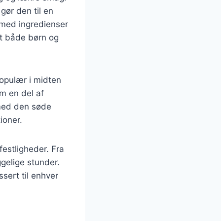
gør den til en
 med ingredienser
dt både børn og
populær i midten
om en del af
 med den søde
ioner.
estligheder. Fra
gelige stunder.
ssert til enhver