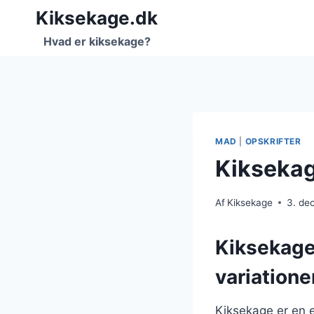
Fortsæt
Kiksekage.dk
til
Hvad er kiksekage?
indhold
MAD
|
OPSKRIFTER
Kiksekag
Af
Kiksekage
3. de
Kiksekage
variatione
Kiksekage er en e