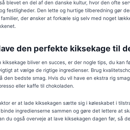
å blevet en del af den danske kultur, hvor den ofte ser
festligheder. Den lette og hurtige tilberedning gør den 
e familier, der ønsker at forkæle sig selv med noget læk
økkenet.
t lave den perfekte kiksekage til 
in kiksekage bliver en succes, er der nogle tips, du kan f
igtigt at vælge de rigtige ingredienser. Brug kvalitetsch
nå den bedste smag. Hvis du vil have en ekstra rig smag
spresso eller kaffe til chokoladen.
ktor er at lade kiksekagen sætte sig i køleskabet i tilstr
t binde ingredienserne sammen og gøre det lettere at s
kan du også overveje at lave kiksekagen dagen før, så den 