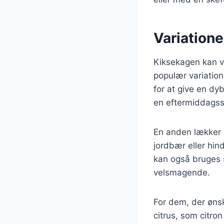
Variationer
Kiksekagen kan va
populær variation
for at give en dy
en eftermiddagss
En anden lækker m
jordbær eller hin
kan også bruges 
velsmagende.
For dem, der øns
citrus, som citron