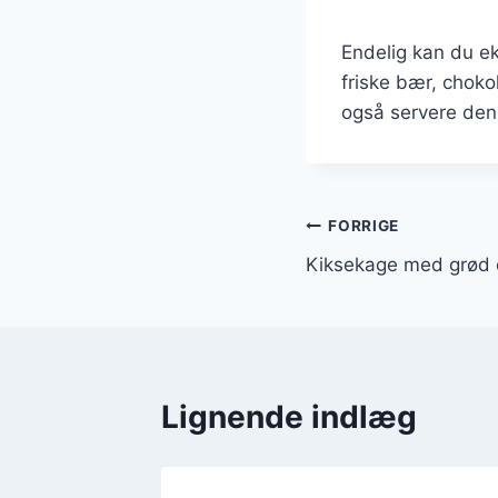
Endelig kan du e
friske bær, choko
også servere den
Indlægsnavi
FORRIGE
Kiksekage med grød 
Lignende indlæg