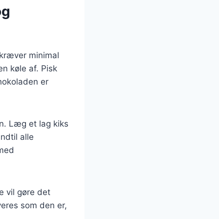
og
 kræver minimal
n køle af. Pisk
chokoladen er
. Læg et lag kiks
dtil alle
 med
e vil gøre det
rveres som den er,