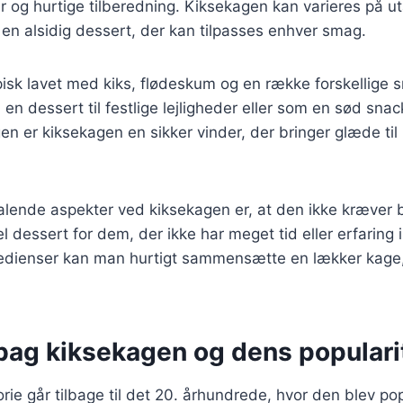
r og hurtige tilberedning. Kiksekagen kan varieres på ut
l en alsidig dessert, der kan tilpasses enhver smag.
pisk lavet med kiks, flødeskum og en række forskellige
n dessert til festlige lejligheder eller som en sød snack
n er kiksekagen en sikker vinder, der bringer glæde ti
talende aspekter ved kiksekagen er, at den ikke kræver 
el dessert for dem, der ikke har meget tid eller erfaring
gredienser kan man hurtigt sammensætte en lækker kage,
 bag kiksekagen og dens populari
rie går tilbage til det 20. århundrede, hvor den blev p