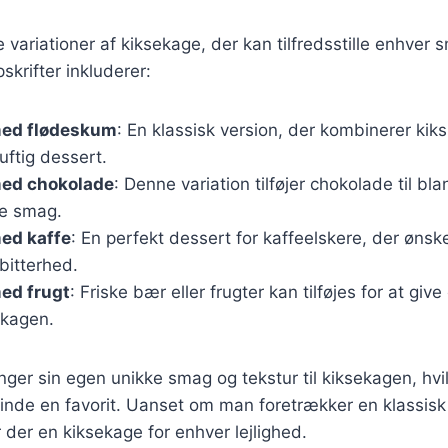
e variationer af kiksekage, der kan tilfredsstille enhver
krifter inkluderer:
med flødeskum
: En klassisk version, der kombinerer ki
luftig dessert.
ed chokolade
: Denne variation tilføjer chokolade til bla
re smag.
ed kaffe
: En perfekt dessert for kaffeelskere, der øns
bitterhed.
ed frugt
: Friske bær eller frugter kan tilføjes for at giv
 kagen.
inger sin egen unikke smag og tekstur til kiksekagen, hvi
 finde en favorit. Uanset om man foretrækker en klassisk 
 der en kiksekage for enhver lejlighed.