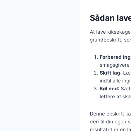
Sådan lav
At lave kiksekage
grundopskrift, so
Forbered in
smagsgivere s
Skift lag
: Læ
indtil alle in
Køl ned
: Sæt
lettere at sk
Denne opskrift ka
den til din egen s
resultatet er en l