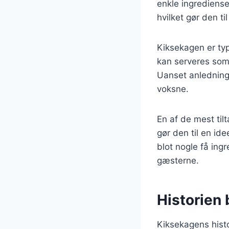
enkle ingrediense
hvilket gør den ti
Kiksekagen er ty
kan serveres som e
Uanset anledninge
voksne.
En af de mest til
gør den til en ide
blot nogle få in
gæsterne.
Historien
Kiksekagens histo