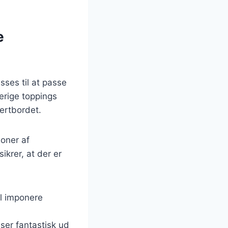
e
sses til at passe
verige toppings
sertbordet.
ioner af
ikrer, at der er
il imponere
 ser fantastisk ud