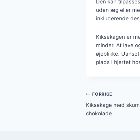
Den kan tilpasses
uden æg eller med
inkluderende dess
Kiksekagen er mer
minder. At lave 
øjeblikke. Uanset
plads i hjertet h
Indlægsnavi
FORRIGE
Kiksekage med skumf
chokolade