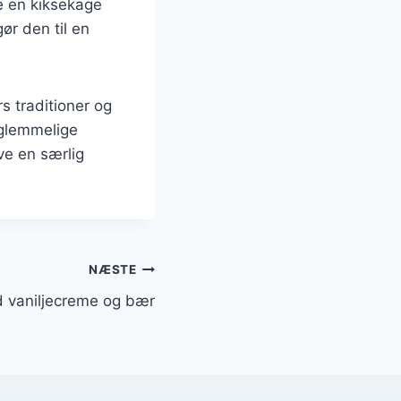
e en kiksekage
ør den til en
s traditioner og
rglemmelige
ve en særlig
NÆSTE
 vaniljecreme og bær