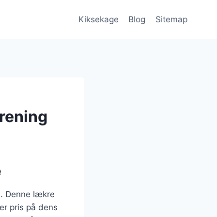
Kiksekage
Blog
Sitemap
orening
e
m. Denne lækre
er pris på dens