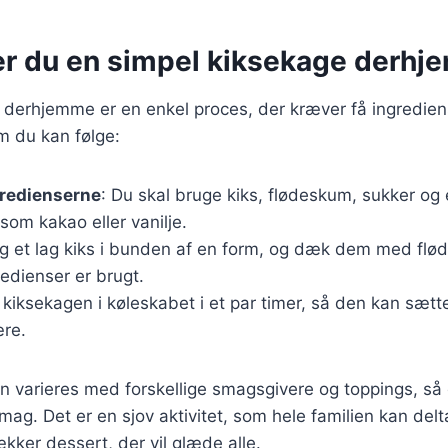
er du en simpel kiksekage derh
 derhjemme er en enkel proces, der kræver få ingredien
m du kan følge:
gredienserne
: Du skal bruge kiks, flødeskum, sukker og 
om kakao eller vanilje.
g et lag kiks i bunden af en form, og dæk dem med fl
gredienser er brugt.
 kiksekagen i køleskabet i et par timer, så den kan sætte
ære.
n varieres med forskellige smagsgivere og toppings, så 
mag. Det er en sjov aktivitet, som hele familien kan delt
ækker dessert, der vil glæde alle.