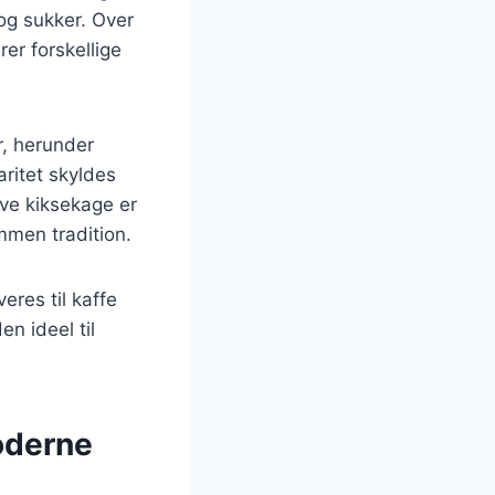
og sukker. Over
rer forskellige
r, herunder
ritet skyldes
ve kiksekage er
ommen tradition.
eres til kaffe
en ideel til
moderne