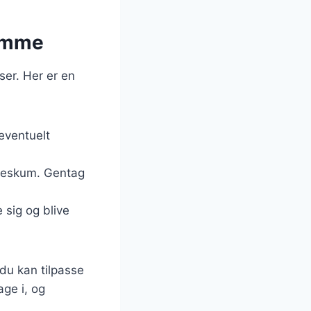
jemme
ser. Her er en
eventuelt
ødeskum. Gentag
 sig og blive
du kan tilpasse
age i, og