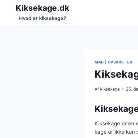
Fortsæt
Kiksekage.dk
til
Hvad er kiksekage?
indhold
MAD
|
OPSKRIFTER
Kiksekage
Af
Kiksekage
25. d
Kiksekage:
Kiksekage er en e
kage er ikke kun