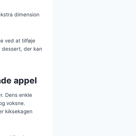
 ekstra dimension
 ved at tilføje
 dessert, der kan
nde appel
r. Dens enkle
 og voksne.
 er kiksekagen