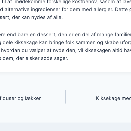
 til at imødekomme forskellige kostbehov, såsom at lav
 alternative ingredienser for dem med allergier. Dette g
ert, der kan nydes af alle.
e end bare en dessert; den er en del af mange familier
og dele kiksekage kan bringe folk sammen og skabe ufo
 hvordan du vælger at nyde den, vil kiksekagen altid ha
os dem, der elsker søde sager.
gation
iduser og lækker
Kiksekage med