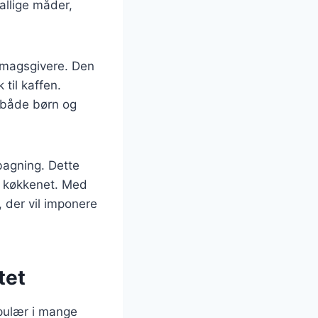
allige måder,
 smagsgivere. Den
 til kaffen.
l både børn og
bagning. Dette
 i køkkenet. Med
 der vil imponere
tet
opulær i mange