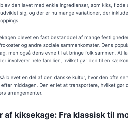
 blev den lavet med enkle ingredienser, som kiks, fløde 
 udviklet sig, og der er nu mange variationer, der inklude
toppings.
sekagen blevet en fast bestanddel af mange festlighede
efrokoster og andre sociale sammenkomster. Dens popula
g, men også dens evne til at bringe folk sammen. At la
 der involverer hele familien, hvilket gør den til en kærk
å blevet en del af den danske kultur, hvor den ofte serv
efter middagen. Den er let at transportere, hvilket gør d
ørs arrangementer.
r af kiksekage: Fra klassisk til 