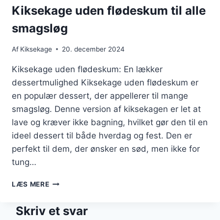
Kiksekage uden flødeskum til alle
smagsløg
Af
Kiksekage
20. december 2024
Kiksekage uden flødeskum: En lækker
dessertmulighed Kiksekage uden flødeskum er
en populær dessert, der appellerer til mange
smagsløg. Denne version af kiksekagen er let at
lave og kræver ikke bagning, hvilket gør den til en
ideel dessert til både hverdag og fest. Den er
perfekt til dem, der ønsker en sød, men ikke for
tung…
KIKSEKAGE
LÆS MERE
UDEN
FLØDESKUM
Skriv et svar
TIL