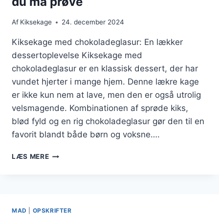
du må prøve
Af
Kiksekage
24. december 2024
Kiksekage med chokoladeglasur: En lækker
dessertoplevelse Kiksekage med
chokoladeglasur er en klassisk dessert, der har
vundet hjerter i mange hjem. Denne lækre kage
er ikke kun nem at lave, men den er også utrolig
velsmagende. Kombinationen af sprøde kiks,
blød fyld og en rig chokoladeglasur gør den til en
favorit blandt både børn og voksne….
KIKSEKAGE
LÆS MERE
MED
CHOKOLADEGLASUR
DU
MÅ
PRØVE
MAD
|
OPSKRIFTER