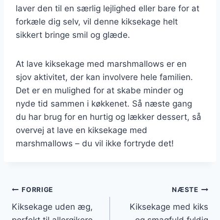
laver den til en særlig lejlighed eller bare for at
forkæle dig selv, vil denne kiksekage helt
sikkert bringe smil og glæde.
At lave kiksekage med marshmallows er en
sjov aktivitet, der kan involvere hele familien.
Det er en mulighed for at skabe minder og
nyde tid sammen i køkkenet. Så næste gang
du har brug for en hurtig og lækker dessert, så
overvej at lave en kiksekage med
marshmallows – du vil ikke fortryde det!
Indlægsnavigation
FORRIGE
NÆSTE
Kiksekage uden æg,
Kiksekage med kiks
perfekt til allergikere
og smagfuld fyldig