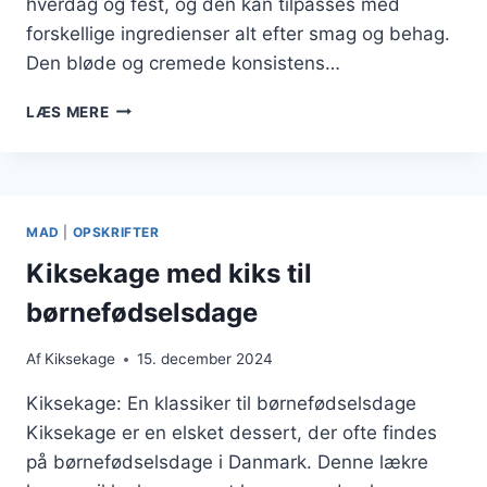
hverdag og fest, og den kan tilpasses med
forskellige ingredienser alt efter smag og behag.
Den bløde og cremede konsistens…
KIKSEKAGE
LÆS MERE
MED
VANILJE
FOR
EN
KLASSISK
MAD
|
OPSKRIFTER
SMAG
Kiksekage med kiks til
børnefødselsdage
Af
Kiksekage
15. december 2024
Kiksekage: En klassiker til børnefødselsdage
Kiksekage er en elsket dessert, der ofte findes
på børnefødselsdage i Danmark. Denne lækre