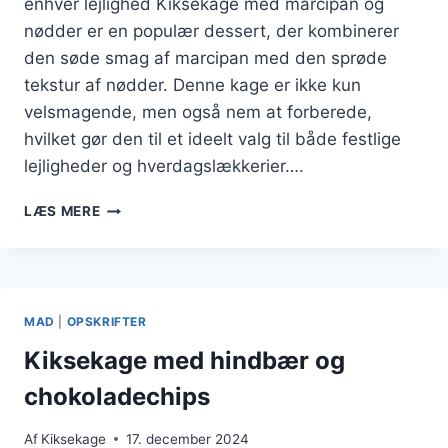
enhver lejlighed Kiksekage med marcipan og
nødder er en populær dessert, der kombinerer
den søde smag af marcipan med den sprøde
tekstur af nødder. Denne kage er ikke kun
velsmagende, men også nem at forberede,
hvilket gør den til et ideelt valg til både festlige
lejligheder og hverdagslækkerier….
KIKSEKAGE
LÆS MERE
MED
MARCIPAN
OG
NØDDER
MAD
|
OPSKRIFTER
Kiksekage med hindbær og
chokoladechips
Af
Kiksekage
17. december 2024