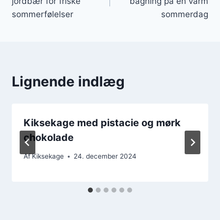
jordbær for friske
bagning på en varm
sommerfølelser
sommerdag
Lignende indlæg
Kiksekage med pistacie og mørk
chokolade
Af
Kiksekage
24. december 2024