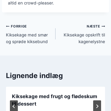
altid en crowd-pleaser.
Indlægsnavigation
FORRIGE
NÆSTE
Kiksekage med smør
Kiksekage opskrift til
og sprøde kiksebund
kagenelystne
Lignende indlæg
Kiksekage med frugt og flødeskum
til dessert