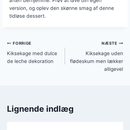
aften derhjemme. Prøv at lave din egen
version, og oplev den skønne smag af denne
tidløse dessert.
Indlægsnavigation
FORRIGE
NÆSTE
Kiksekage med dulce
Kiksekage uden
de leche dekoration
flødeskum men lækker
alligevel
Lignende indlæg