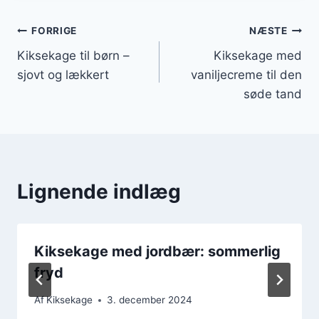
Indlægsnavigation
FORRIGE
NÆSTE
Kiksekage til børn –
Kiksekage med
sjovt og lækkert
vaniljecreme til den
søde tand
Lignende indlæg
Kiksekage med jordbær: sommerlig
fryd
Af
Kiksekage
3. december 2024