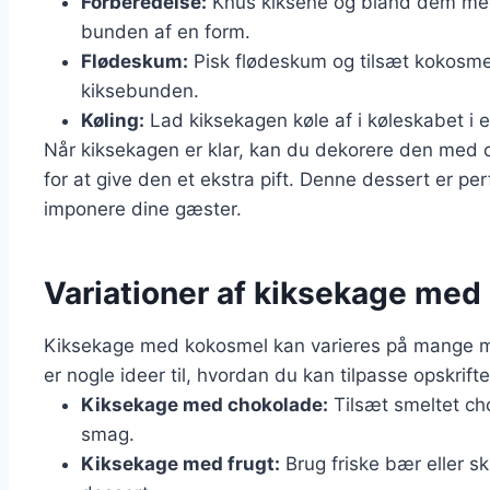
Forberedelse:
Knus kiksene og bland dem med
bunden af en form.
Flødeskum:
Pisk flødeskum og tilsæt kokosme
kiksebunden.
Køling:
Lad kiksekagen køle af i køleskabet i et
Når kiksekagen er klar, kan du dekorere den med c
for at give den et ekstra pift. Denne dessert er per
imponere dine gæster.
Variationer af kiksekage med
Kiksekage med kokosmel kan varieres på mange m
er nogle ideer til, hvordan du kan tilpasse opskrifte
Kiksekage med chokolade:
Tilsæt smeltet cho
smag.
Kiksekage med frugt:
Brug friske bær eller s