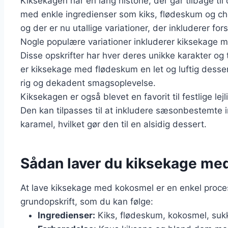
Kiksekagen har en lang historie, der går tilbage til
med enkle ingredienser som kiks, flødeskum og chok
og der er nu utallige variationer, der inkluderer for
Nogle populære variationer inkluderer kiksekage m
Disse opskrifter har hver deres unikke karakter og 
er kiksekage med flødeskum en let og luftig dess
rig og dekadent smagsoplevelse.
Kiksekagen er også blevet en favorit til festlige le
Den kan tilpasses til at inkludere sæsonbestemte
karamel, hvilket gør den til en alsidig dessert.
Sådan laver du kiksekage me
At lave kiksekage med kokosmel er en enkel proces
grundopskrift, som du kan følge:
Ingredienser:
Kiks, flødeskum, kokosmel, sukke