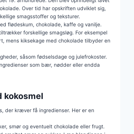
 det 19. århundrede. Den blev oprindeligt lavet
olade. Over tid har opskriften udviklet sig,
skellige smagsstoffer og teksturer.
ed flødeskum, chokolade, kaffe og vanilje.
tiltrækker forskellige smagsløg. For eksempel
ert, mens kiksekage med chokolade tilbyder en
jligheder, såsom fødselsdage og julefrokoster.
 ingredienser som bær, nødder eller endda
d kokosmel
, der kræver få ingredienser. Her er en
r, smør og eventuelt chokolade eller frugt.