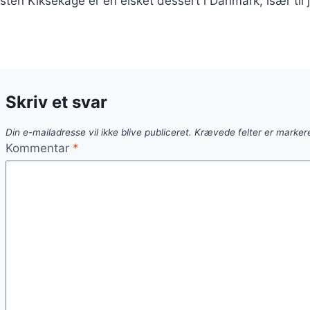
kosten Kiksekage er en elsket dessert i Danmark, især t
Skriv et svar
Din e-mailadresse vil ikke blive publiceret.
Krævede felter er marke
Kommentar
*