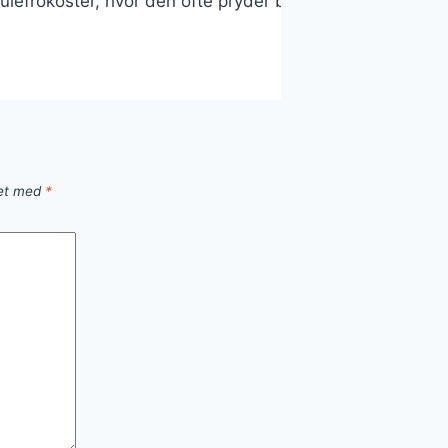
il julefrokoster, hvor den ofte pryder bordet som en læ
ret med
*