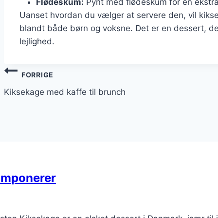
Flødeskum:
Pynt med flødeskum for en ekstra 
Uanset hvordan du vælger at servere den, vil kiks
blandt både børn og voksne. Det er en dessert, der
lejlighed.
Indlægsnavigation
FORRIGE
Kiksekage med kaffe til brunch
 imponerer