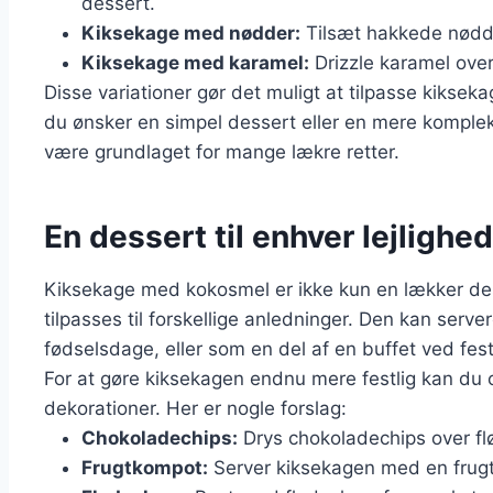
dessert.
Kiksekage med nødder:
Tilsæt hakkede nødde
Kiksekage med karamel:
Drizzle karamel over
Disse variationer gør det muligt at tilpasse kiksek
du ønsker en simpel dessert eller en mere komple
være grundlaget for mange lækre retter.
En dessert til enhver lejlighed
Kiksekage med kokosmel er ikke kun en lækker des
tilpasses til forskellige anledninger. Den kan serve
fødselsdage, eller som en del af en buffet ved festl
For at gøre kiksekagen endnu mere festlig kan du ov
dekorationer. Her er nogle forslag:
Chokoladechips:
Drys chokoladechips over f
Frugtkompot:
Server kiksekagen med en frugt