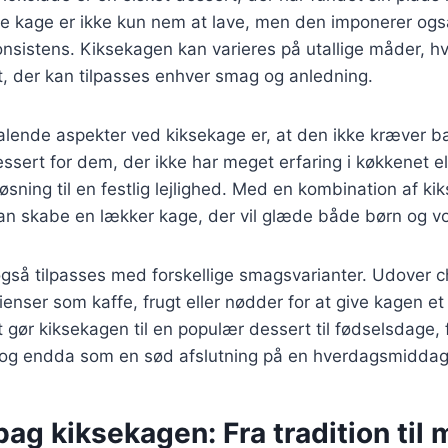
e kage er ikke kun nem at lave, men den imponerer ogs
sistens. Kiksekagen kan varieres på utallige måder, hvil
t, der kan tilpasses enhver smag og anledning.
talende aspekter ved kiksekage er, at den ikke kræver b
dessert for dem, der ikke har meget erfaring i køkkenet e
løsning til en festlig lejlighed. Med en kombination af ki
n skabe en lækker kage, der vil glæde både børn og v
gså tilpasses med forskellige smagsvarianter. Udover 
dienser som kaffe, frugt eller nødder for at give kagen et
t gør kiksekagen til en populær dessert til fødselsdage, 
g endda som en sød afslutning på en hverdagsmiddag
bag kiksekagen: Fra tradition til