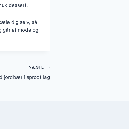
muk dessert.
kæle dig selv, så
ig går af mode og
NÆSTE
 jordbær i sprødt lag