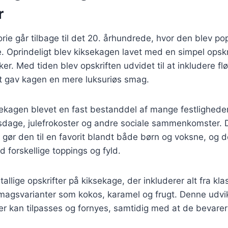
r
rie går tilbage til det 20. århundrede, hvor den blev p
 Oprindeligt blev kiksekagen lavet med en simpel opskri
ker. Med tiden blev opskriften udvidet til at inkludere 
et gav kagen en mere luksuriøs smag.
ekagen blevet en fast bestanddel af mange festligheder. 
sdage, julefrokoster og andre sociale sammenkomster. D
s gør den til en favorit blandt både børn og voksne, og d
 forskellige toppings og fyld.
tallige opskrifter på kiksekage, der inkluderer alt fra kla
agsvarianter som kokos, karamel og frugt. Denne udvikl
er kan tilpasses og fornyes, samtidig med at de bevare