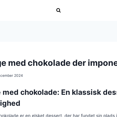
e med chokolade der impone
ecember 2024
med chokolade: En klassisk dess
lighed
okolade er en elsket dessert, der har fundet sin plads