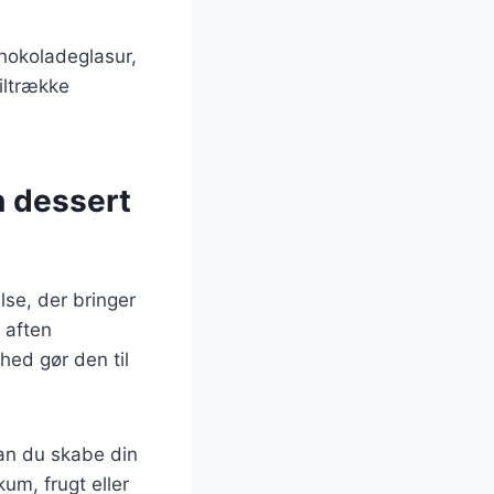
hokoladeglasur,
tiltrække
 dessert
se, der bringer
 aften
hed gør den til
an du skabe din
um, frugt eller