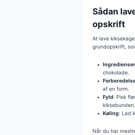
Sådan lav
opskrift
At lave kiksekage
grundopskrift, so
Ingrediense
chokolade.
Forberedels
af en form.
Fyld
: Pisk f
kiksebunden
Køling
: Lad k
Når du har mestr