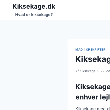
Fortsæt
Kiksekage.dk
til
Hvad er kiksekage?
indhold
MAD
|
OPSKRIFTER
Kiksekag
Af
Kiksekage
22. d
Kiksekage 
enhver lej
Kiksekage med ch