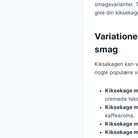
smagsvarianter. T
give din kiksekag
Variatione
smag
Kiksekagen kan va
nogle populære va
Kiksekage 
cremede teks
Kiksekage m
kaffearoma.
Kiksekage m
Kiksekage m