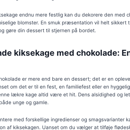
kiksekage endnu mere festlig kan du dekorere den med c
piselige blomster. En smuk præsentation vil helt sikkert 
gøre din dessert til stjernen på bordet.
de kiksekage med chokolade: En
okolade er mere end bare en dessert; det er en oplevel
et om det er til en fest, en familiefest eller en hyggelig
nne lækre kage altid være et hit. Dens alsidighed og let
t både unge og gamle.
ntere med forskellige ingredienser og smagsvarianter k
on af kiksekagen. Uanset om du vælger at tilføje flødesk