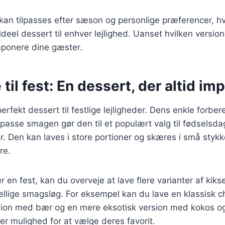
 kan tilpasses efter sæson og personlige præferencer, hv
ideel dessert til enhver lejlighed. Uanset hvilken version
ponere dine gæster.
til fest: En dessert, der altid im
erfekt dessert til festlige lejligheder. Dens enkle forbe
ilpasse smagen gør den til et populært valg til fødselsda
r. Den kan laves i store portioner og skæres i små stykke
re.
 en fest, kan du overveje at lave flere varianter af kiks
rskellige smagsløg. For eksempel kan du lave en klassisk 
rsion med bær og en mere eksotisk version med kokos o
ter mulighed for at vælge deres favorit.