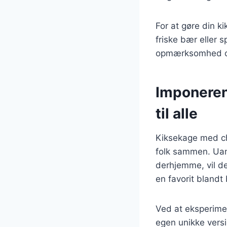
For at gøre din 
friske bær eller s
opmærksomhed og 
Imponeren
til alle
Kiksekage med ch
folk sammen. Uans
derhjemme, vil de
en favorit bland
Ved at eksperime
egen unikke versi