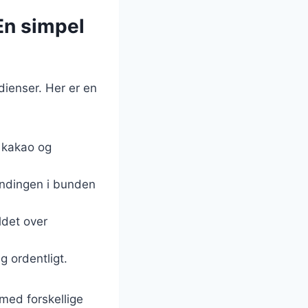
En simpel
dienser. Her er en
, kakao og
andingen i bunden
ldet over
g ordentligt.
med forskellige