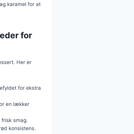
ag karamel for at
eder for
essert. Her er
efyldet for ekstra
for en lækker
n frisk smag.
rød konsistens.