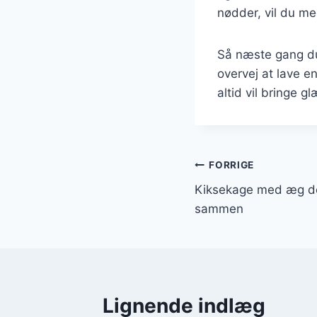
nødder, vil du m
Så næste gang du s
overvej at lave e
altid vil bringe 
Indlægsnavi
FORRIGE
Kiksekage med æg de
sammen
Lignende indlæg