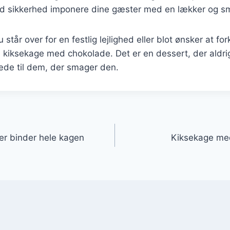
ed sikkerhed imponere dine gæster med en lækker og s
tår over for en festlig lejlighed eller blot ønsker at for
n kiksekage med chokolade. Det er en dessert, der aldr
glæde til dem, der smager den.
gation
r binder hele kagen
Kiksekage med