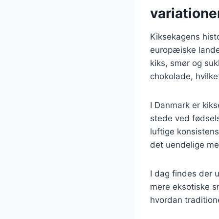
variatione
Kiksekagens histo
europæiske lande.
kiks, smør og suk
chokolade, hvilk
I Danmark er kiks
stede ved fødsel
luftige konsisten
det uendelige med
I dag findes der u
mere eksotiske sm
hvordan tradition