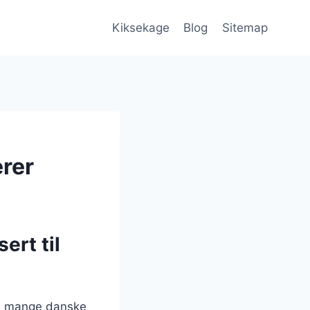
Kiksekage
Blog
Sitemap
rer
ert til
 i mange danske