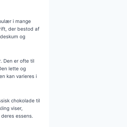
opulær i mange
ft, der bestod af
flødeskum og
Den er ofte til
en lette og
en kan varieres i
ssisk chokolade til
ing viser,
r deres essens.