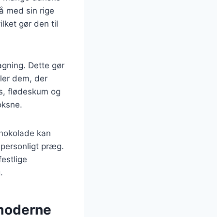
å med sin rige
ket gør den til
agning. Dette gør
ller dem, der
ks, flødeskum og
oksne.
chokolade kan
 personligt præg.
festlige
.
 moderne