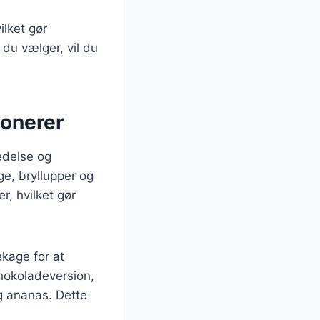
ilket gør
 du vælger, vil du
ponerer
redelse og
ge, bryllupper og
r, hvilket gør
ekage for at
chokoladeversion,
g ananas. Dette