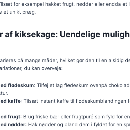
ilsæt for eksempel hakket frugt, nødder eller endda et l
e et unikt præg.
r af kiksekage: Uendelige muligh
rieres på mange måder, hvilket gør den til en alsidig d
riationer, du kan overveje:
med flødeskum
: Tilføj et lag flødeskum ovenpå chokolad
tur.
ed kaffe
: Tilsæt instant kaffe til flødeskumblandingen 
ed frugt
: Brug friske bær eller frugtpuré som fyld for e
ed nødder
: Hak nødder og bland dem i fyldet for en sp