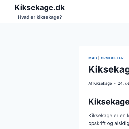
Fortsæt
Kiksekage.dk
til
Hvad er kiksekage?
indhold
MAD
|
OPSKRIFTER
Kiksekag
Af
Kiksekage
24. d
Kiksekage
Kiksekage er en k
opskrift og alsid