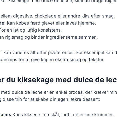
kker kiksekage med dulce de leche, skal du bruge følge
ellem digestive, chokolade eller andre kiks efter smag.
he
: Kan købes færdiglavet eller laves hjemme.
 For en let og luftig konsistens.
 en rig smag og binder ingredienserne sammen.
r kan varieres alt efter præferencer. For eksempel kan du
ladechips for at give kagen ekstra smag og tekstur.
er du kiksekage med dulce de le
 med dulce de leche er en enkel proces, der kræver min
g disse trin for at skabe din egen lækre dessert:
ksene
: Knus kiksene i en skål, indtil de er fine krummer.