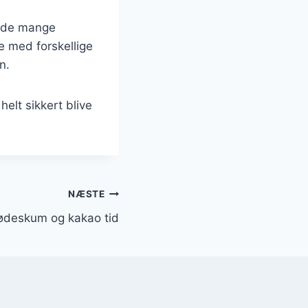
og de mange
e med forskellige
n.
elt sikkert blive
NÆSTE
ødeskum og kakao tid