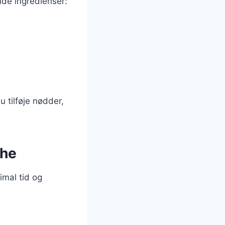
nde ingredienser:
 tilføje nødder,
che
imal tid og