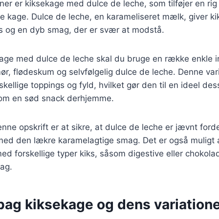
ner er kiksekage med dulce de leche, som tilføjer en rig
e kage. Dulce de leche, en karameliseret mælk, giver k
s og en dyb smag, der er svær at modstå.
kage med dulce de leche skal du bruge en række enkle i
ør, flødeskum og selvfølgelig dulce de leche. Denne var
kellige toppings og fyld, hvilket gør den til en ideel desse
r som en sød snack derhjemme.
enne opskrift er at sikre, at dulce de leche er jævnt forde
 med den lækre karamelagtige smag. Det er også muligt 
d forskellige typer kiks, såsom digestive eller chokolad
ag.
bag kiksekage og dens variation