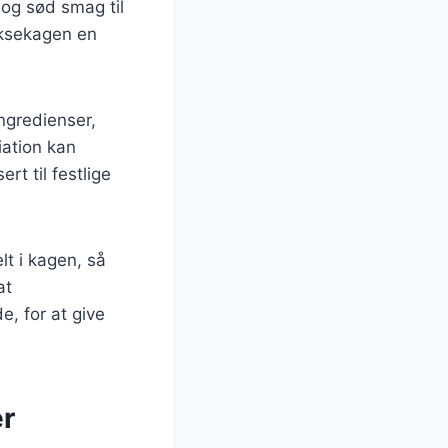
 og sød smag til
iksekagen en
ngredienser,
iation kan
rt til festlige
lt i kagen, så
at
e, for at give
er