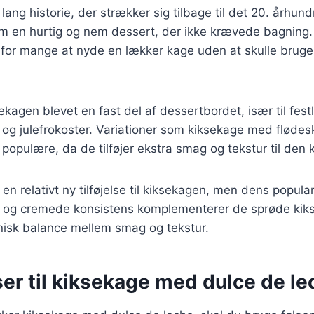
lang historie, der strækker sig tilbage til det 20. århund
om en hurtig og nem dessert, der ikke krævede bagnin
 for mange at nyde en lækker kage uden at skulle bruge
kagen blevet en fast del af dessertbordet, især til festl
og julefrokoster. Variationer som kiksekage med fløde
 populære, da de tilføjer ekstra smag og tekstur til den k
en relativt ny tilføjelse til kiksekagen, men dens popular
e og cremede konsistens komplementerer de sprøde kiks
isk balance mellem smag og tekstur.
er til kiksekage med dulce de le