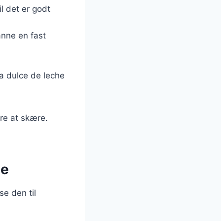
l det er godt
anne en fast
ra dulce de leche
ere at skære.
he
e den til