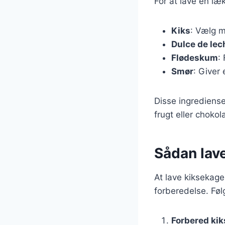
For at lave en læ
Kiks
: Vælg m
Dulce de lec
Flødeskum
:
Smør
: Giver
Disse ingrediense
frugt eller choko
Sådan lav
At lave kiksekage
forberedelse. Føl
Forbered ki