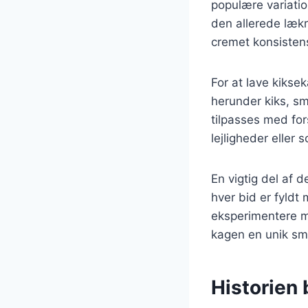
populære variatio
den allerede lækr
cremet konsisten
For at lave kikse
herunder kiks, sm
tilpasses med fors
lejligheder elle
En vigtig del af d
hver bid er fyldt
eksperimentere me
kagen en unik sm
Historien 