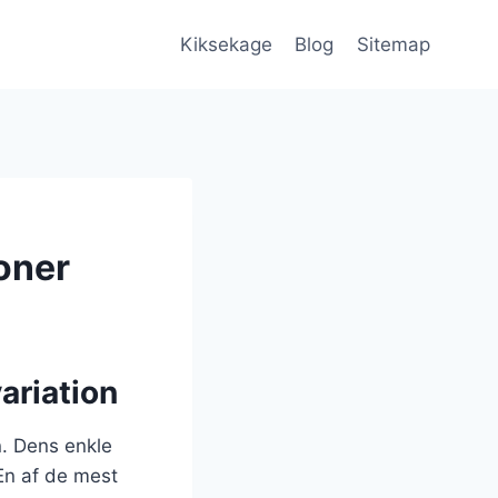
Kiksekage
Blog
Sitemap
oner
ariation
n. Dens enkle
 En af de mest