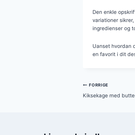
Den enkle opskrif
variationer sikre
ingredienser og t
Uanset hvordan du
en favorit i dit d
Indlægsnavi
FORRIGE
Kiksekage med butte