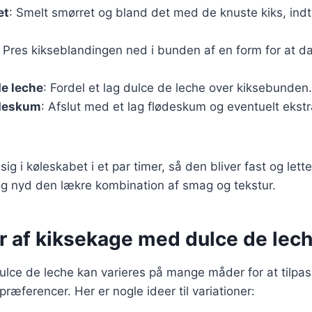
et
: Smelt smørret og bland det med de knuste kiks, indti
: Pres kikseblandingen ned i bunden af en form for at d
de leche
: Fordel et lag dulce de leche over kiksebunden.
ødeskum
: Afslut med et lag flødeskum og eventuelt ekst
g i køleskabet i et par timer, så den bliver fast og lett
og nyd den lækre kombination af smag og tekstur.
er af kiksekage med dulce de lec
ce de leche kan varieres på mange måder for at tilpass
ræferencer. Her er nogle ideer til variationer: