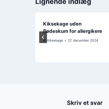
Lignende indlæg
on for
Kiksekage uden
flødeskum for allergikere
 2024
Af
Kiksekage
27. december 2024
Skriv et svar