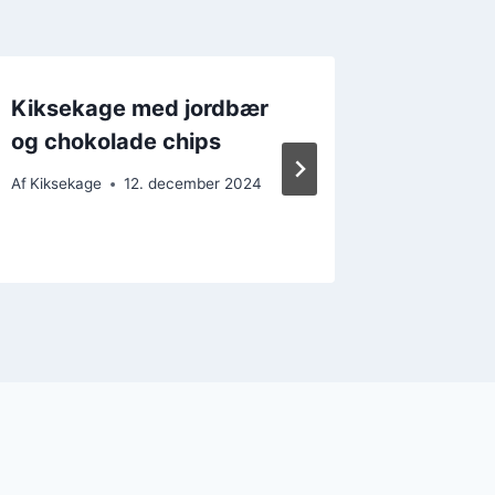
Kiksekage med jordbær
Kikseka
og chokolade chips
voksne 
lejligh
Af
Kiksekage
12. december 2024
Af
Kikseka