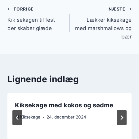
Indlægsnavigation
FORRIGE
NÆSTE
Kik sekagen til fest
Lækker kiksekage
der skaber glæde
med marshmallows og
bær
Lignende indlæg
Kiksekage med kokos og sødme
Af
Kiksekage
24. december 2024