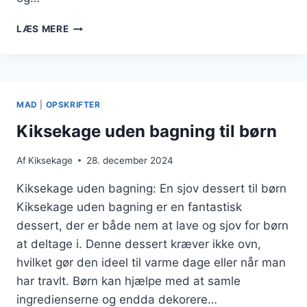
KIKSEKAGE
LÆS MERE
MED
NØDDER
OG
CHOKOLADE
FOR
MAD
|
OPSKRIFTER
CRUNCH
OG
Kiksekage uden bagning til børn
SMAG
Af
Kiksekage
28. december 2024
Kiksekage uden bagning: En sjov dessert til børn
Kiksekage uden bagning er en fantastisk
dessert, der er både nem at lave og sjov for børn
at deltage i. Denne dessert kræver ikke ovn,
hvilket gør den ideel til varme dage eller når man
har travlt. Børn kan hjælpe med at samle
ingredienserne og endda dekorere…