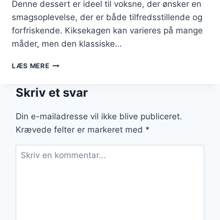
Denne dessert er ideel til voksne, der ønsker en
smagsoplevelse, der er både tilfredsstillende og
forfriskende. Kiksekagen kan varieres på mange
måder, men den klassiske…
KIKSEKAGE
LÆS MERE
MED
KAFFE
Skriv et svar
TIL
DE
VOKSNE
Din e-mailadresse vil ikke blive publiceret.
Krævede felter er markeret med
*