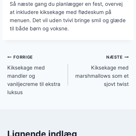
Så næste gang du planlægger en fest, overvej
at inkludere kiksekage med flødeskum på
menuen. Det vil uden tvivl bringe smil og glæde
til både børn og voksne.
Indlægsnavigation
FORRIGE
NÆSTE
Kiksekage med
Kiksekage med
mandler og
marshmallows som et
vaniljecreme til ekstra
sjovt twist
luksus
Lignende indlæg