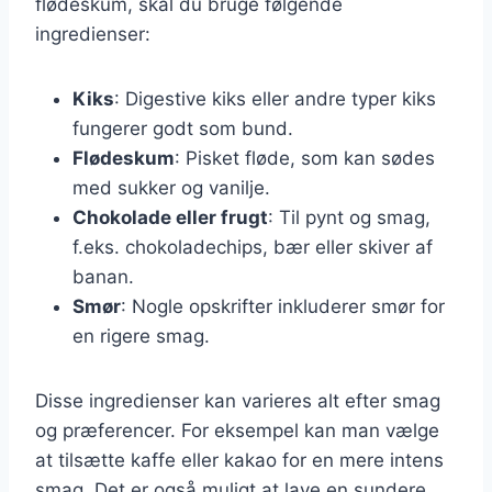
flødeskum, skal du bruge følgende
ingredienser:
Kiks
: Digestive kiks eller andre typer kiks
fungerer godt som bund.
Flødeskum
: Pisket fløde, som kan sødes
med sukker og vanilje.
Chokolade eller frugt
: Til pynt og smag,
f.eks. chokoladechips, bær eller skiver af
banan.
Smør
: Nogle opskrifter inkluderer smør for
en rigere smag.
Disse ingredienser kan varieres alt efter smag
og præferencer. For eksempel kan man vælge
at tilsætte kaffe eller kakao for en mere intens
smag. Det er også muligt at lave en sundere