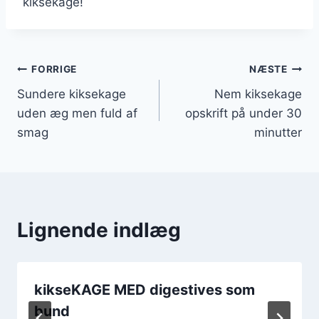
kiksekage!
Indlægsnavigation
FORRIGE
NÆSTE
Sundere kiksekage
Nem kiksekage
uden æg men fuld af
opskrift på under 30
smag
minutter
Lignende indlæg
kikseKAGE MED digestives som
bund