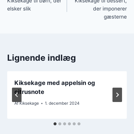
Kiksekage til børn, der
Kiksekage til dessert,
elsker slik
der imponerer
gæsterne
Lignende indlæg
Kiksekage med appelsin og
citrusnote
Af
Kiksekage
1. december 2024