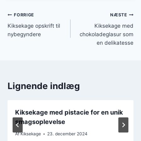
Indlægsnavigation
FORRIGE
NÆSTE
Kiksekage opskrift til
Kiksekage med
nybegyndere
chokoladeglasur som
en delikatesse
Lignende indlæg
Kiksekage med pistacie for en unik
smagsoplevelse
Af
Kiksekage
23. december 2024