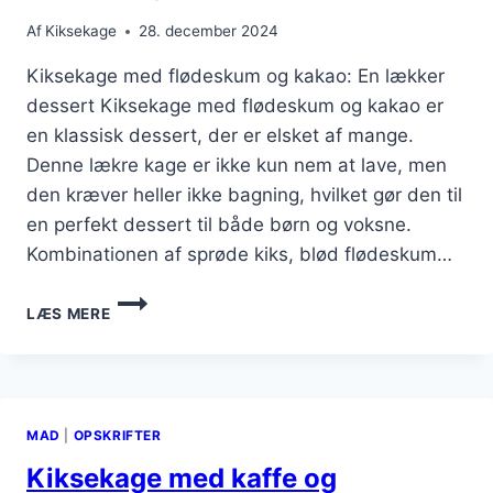
Af
Kiksekage
28. december 2024
Kiksekage med flødeskum og kakao: En lækker
dessert Kiksekage med flødeskum og kakao er
en klassisk dessert, der er elsket af mange.
Denne lækre kage er ikke kun nem at lave, men
den kræver heller ikke bagning, hvilket gør den til
en perfekt dessert til både børn og voksne.
Kombinationen af sprøde kiks, blød flødeskum…
KIKSEKAGE
LÆS MERE
MED
FLØDESKUM
OG
KAKAO
I
MAD
|
OPSKRIFTER
LAG
Kiksekage med kaffe og