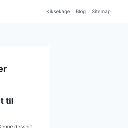
Kiksekage
Blog
Sitemap
er
 til
 Denne dessert