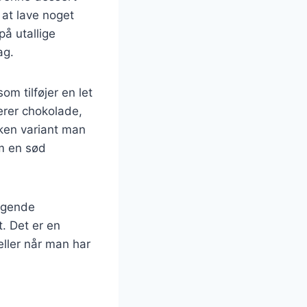
 at lave noget
på utallige
ag.
m tilføjer en let
erer chokolade,
lken variant man
om en sød
ggende
. Det er en
eller når man har