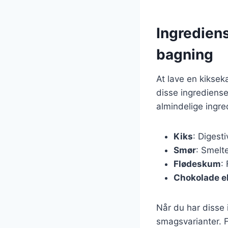
Ingrediens
bagning
At lave en kikse
disse ingrediense
almindelige ingre
Kiks
: Digest
Smør
: Smelt
Flødeskum
:
Chokolade el
Når du har disse
smagsvarianter. F