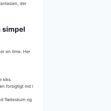
fantasien, der
n simpel
er en time. Her
 kiks.
n forsigtigt ind i
med flødeskum og