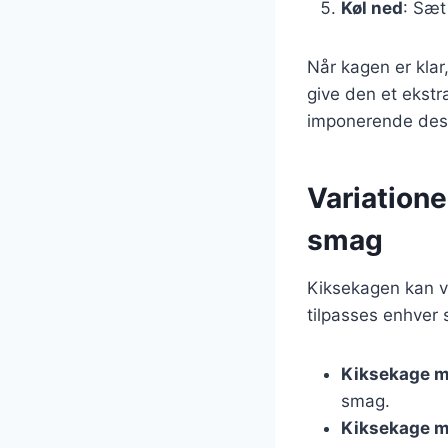
Køl ned
: Sæt
Når kagen er klar
give den et ekstr
imponerende des
Variatione
smag
Kiksekagen kan va
tilpasses enhver 
Kiksekage m
smag.
Kiksekage m