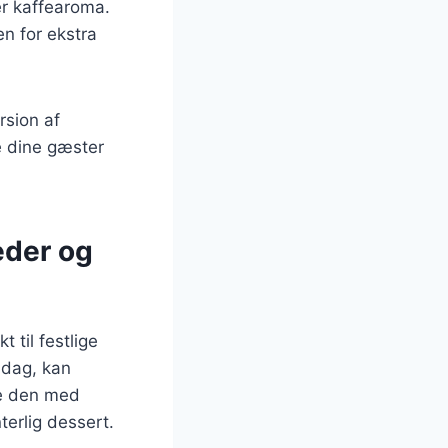
ker kaffearoma.
en for ekstra
rsion af
e dine gæster
eder og
 til festlige
ddag, kan
re den med
terlig dessert.