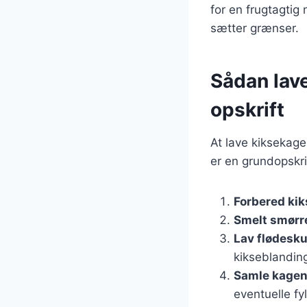
for en frugtagtig
sætter grænser.
Sådan lav
opskrift
At lave kiksekage
er en grundopskri
Forbered ki
Smelt smørr
Lav flødesk
kikseblandin
Samle kage
eventuelle fy