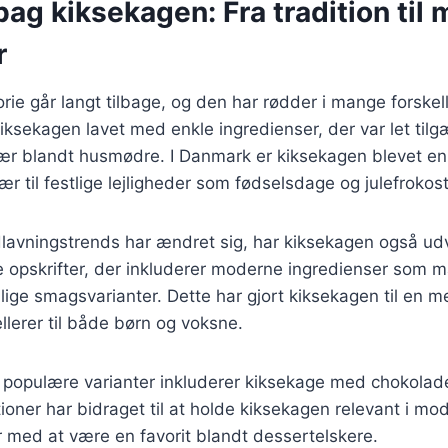
bag kiksekagen: Fra tradition til
r
rie går langt tilbage, og den har rødder i mange forskell
kiksekagen lavet med enkle ingredienser, der var let tilg
ær blandt husmødre. I Danmark er kiksekagen blevet en 
r til festlige lejligheder som fødselsdage og julefrokost
lavningstrends har ændret sig, har kiksekagen også udvi
ge opskrifter, der inkluderer moderne ingredienser som 
lige smagsvarianter. Dette har gjort kiksekagen til en me
llerer til både børn og voksne.
 populære varianter inkluderer kiksekage med chokolad
ationer har bidraget til at holde kiksekagen relevant i m
 med at være en favorit blandt dessertelskere.