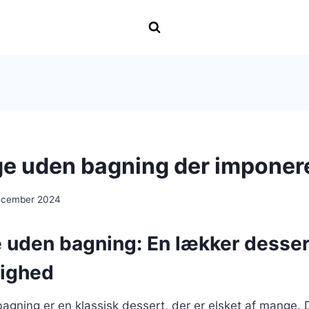
e uden bagning der imponer
ecember 2024
 uden bagning: En lækker dessert
lighed
agning er en klassisk dessert, der er elsket af mange.