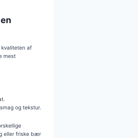
den
kvaliteten af
de mest
at.
a smag og tekstur.
rskellige
 eller friske bær