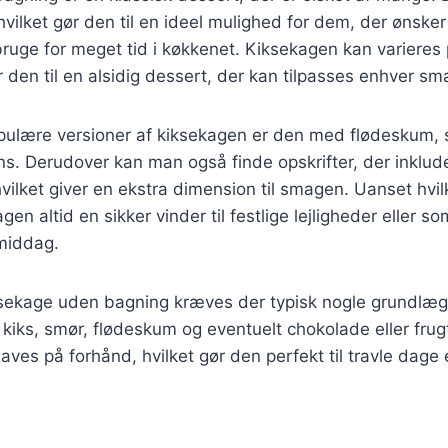
hvilket gør den til en ideel mulighed for dem, der ønsker
ruge for meget tid i køkkenet. Kiksekagen kan varieres 
r den til en alsidig dessert, der kan tilpasses enhver sm
ulære versioner af kiksekagen er den med flødeskum, so
ens. Derudover kan man også finde opskrifter, der inklud
, hvilket giver en ekstra dimension til smagen. Uanset hvi
gen altid en sikker vinder til festlige lejligheder eller s
 middag.
iksekage uden bagning kræves der typisk nogle grundlæ
kiks, smør, flødeskum og eventuelt chokolade eller frugt
laves på forhånd, hvilket gør den perfekt til travle dage 