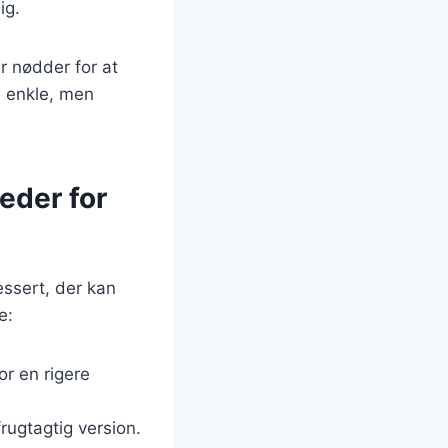
ig.
r nødder for at
e enkle, men
eder for
essert, der kan
e:
or en rigere
frugtagtig version.