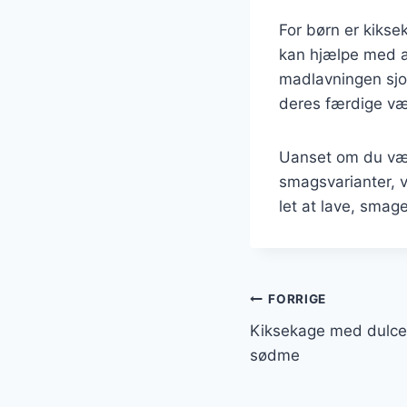
For børn er kiks
kan hjælpe med a
madlavningen sjov
deres færdige væ
Uanset om du væl
smagsvarianter, v
let at lave, smage
Indlægsnavi
FORRIGE
Kiksekage med dulce 
sødme