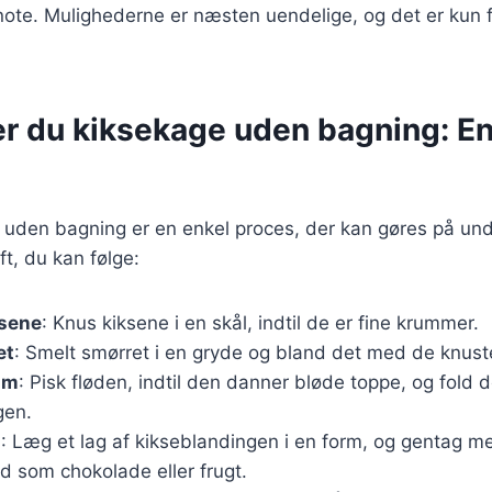
 note. Mulighederne er næsten uendelige, og det er kun 
er du kiksekage uden bagning: E
 uden bagning er en enkel proces, der kan gøres på und
ft, du kan følge:
ksene
: Knus kiksene i en skål, indtil de er fine krummer.
et
: Smelt smørret i en gryde og bland det med de knuste
um
: Pisk fløden, indtil den danner bløde toppe, og fold de
gen.
n
: Læg et lag af kikseblandingen i en form, og gentag 
ld som chokolade eller frugt.