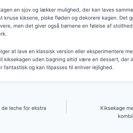
ekagen en sjov og lækker mulighed, der kan laves sam
t knuse kiksene, piske fløden og dekorere kagen. Det g
ere, men det giver også børnene en følelse af stolthed
rk.
ger at lave en klassisk version eller eksperimentere m
il kiksekagen uden bagning altid være en dessert, der 
r fantastisk og kan tilpasses til enhver lejlighed.
gation
de leche for ekstra
Kiksekage me
kombi