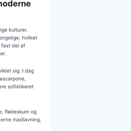
 moderne
ige kulturer.
ængelige, hvilket
fast del af
er.
klet sig. I dag
mascarpone,
re sofistikeret
e, flødeskum og
oderne madlavning,