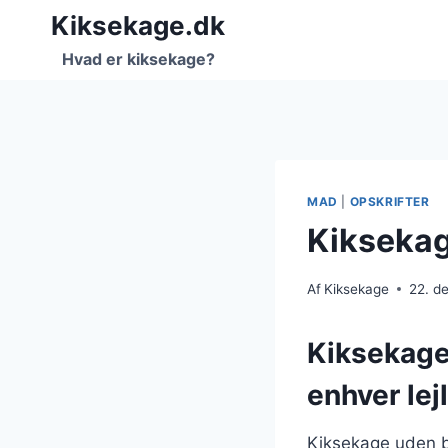
Fortsæt
Kiksekage.dk
til
Hvad er kiksekage?
indhold
MAD
|
OPSKRIFTER
Kiksekag
Af
Kiksekage
22. d
Kiksekage
enhver lej
Kiksekage uden b