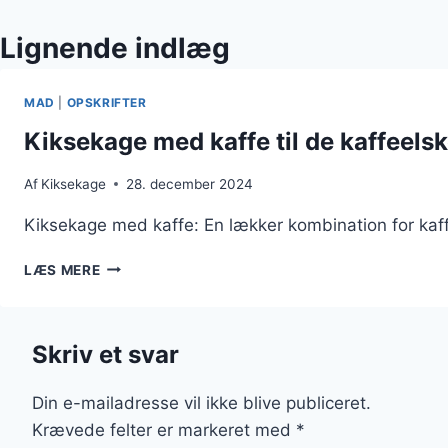
Lignende indlæg
MAD
|
OPSKRIFTER
Kiksekage med kaffe til de kaffeels
Af
Kiksekage
28. december 2024
Kiksekage med kaffe: En lækker kombination for kaf
KIKSEKAGE
LÆS MERE
MED
KAFFE
TIL
Skriv et svar
DE
KAFFEELSKENDE
Din e-mailadresse vil ikke blive publiceret.
Krævede felter er markeret med
*