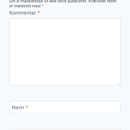
Din e-mailadresse vil ikke blive publiceret.
Krævede felter
er markeret med
*
Kommentar
*
Navn
*