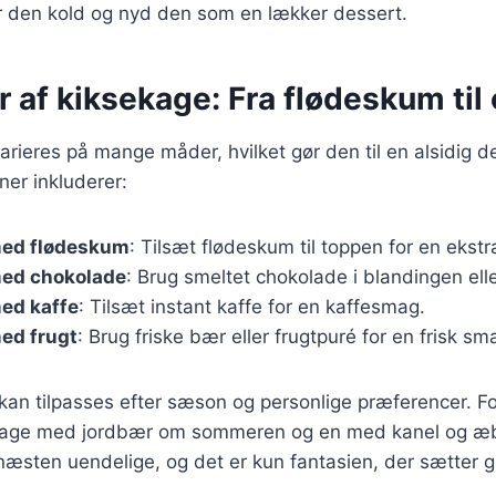
er den kold og nyd den som en lækker dessert.
r af kiksekage: Fra flødeskum til
rieres på mange måder, hvilket gør den til en alsidig d
ner inkluderer:
med flødeskum
: Tilsæt flødeskum til toppen for en ekst
ed chokolade
: Brug smeltet chokolade i blandingen ell
ed kaffe
: Tilsæt instant kaffe for en kaffesmag.
ed frugt
: Brug friske bær eller frugtpuré for en frisk sm
 kan tilpasses efter sæson og personlige præferencer. 
kage med jordbær om sommeren og en med kanel og æbl
næsten uendelige, og det er kun fantasien, der sætter 