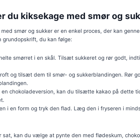
er du kiksekage med smør og suk
e med smør og sukker er en enkel proces, der kan genn
n grundopskrift, du kan følge:
elte smørret i en skål. Tilsæt sukkeret og rør godt, indt
roft og tilsæt dem til smør- og sukkerblandingen. Rør g
blandingen.
 en chokoladeversion, kan du tilsætte kakao på dette tid
t.
n i en form og tryk den flad. Læg den i fryseren i minds
r sat, kan du vælge at pynte den med flødeskum, chokol