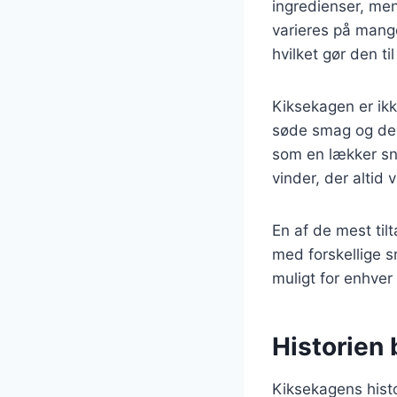
ingredienser, men
varieres på mange
hvilket gør den t
Kiksekagen er ik
søde smag og den
som en lækker sn
vinder, der altid 
En af de mest til
med forskellige 
muligt for enhver
Historien
Kiksekagens histo