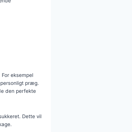
gende
å. For eksempel
 personligt præg.
nde den perfekte
ukkeret. Dette vil
ekage.