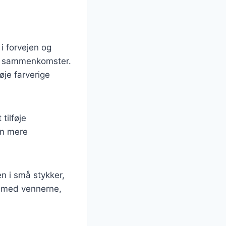
 i forvejen og
ale sammenkomster.
øje farverige
tilføje
en mere
n i små stykker,
e med vennerne,