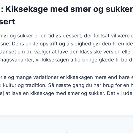
g: Kiksekage med smør og sukke
sert
r og sukker er en tidløs dessert, der fortsat vil være e
ne. Dens enkle opskrift og alsidighed gør den til en ide
 Uanset om du vælger at lave den klassiske version elle
magsvarianter, vil kiksekagen altid bringe glæde til bord
orie og mange variationer er kiksekagen mere end bare 
k kultur og tradition. Så næste gang du har brug for en 
ej at lave en kiksekage med smør og sukker. Det vil uden