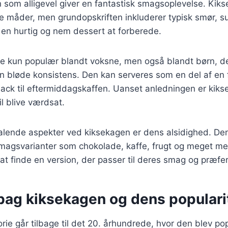
 som alligevel giver en fantastisk smagsoplevelse. Kik
 måder, men grundopskriften inkluderer typisk smør, su
il en hurtig og nem dessert at forberede.
ke kun populær blandt voksne, men også blandt børn, de
 bløde konsistens. Den kan serveres som en del af en 
ack til eftermiddagskaffen. Uanset anledningen er kiks
vil blive værdsat.
talende aspekter ved kiksekagen er dens alsidighed. Den
smagsvarianter som chokolade, kaffe, frugt og meget me
 at finde en version, der passer til deres smag og præfe
 bag kiksekagen og dens populari
rie går tilbage til det 20. århundrede, hvor den blev p