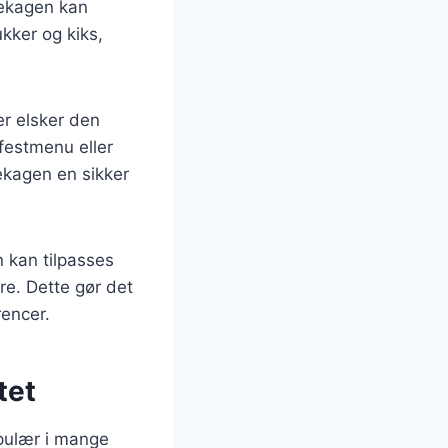
sekagen kan
kker og kiks,
r elsker den
festmenu eller
ekagen en sikker
 kan tilpasses
re. Dette gør det
rencer.
tet
opulær i mange