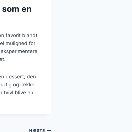
r som en
n favorit blandt
el mulighed for
r eksperimentere
et.
en dessert; den
hurtig og lækker
 tvivl blive en
NÆSTE