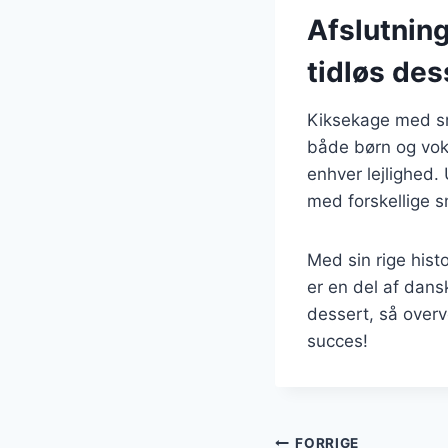
Afslutnin
tidløs des
Kiksekage med smø
både børn og voks
enhver lejlighed.
med forskellige s
Med sin rige hist
er en del af dans
dessert, så overv
succes!
FORRIGE