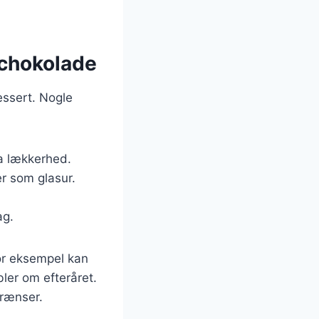
 chokolade
essert. Nogle
ra lækkerhed.
er som glasur.
ag.
For eksempel kan
er om efteråret.
grænser.