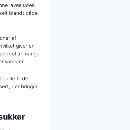
unne laves uden
vorit blandt både
ioner af
hvilket giver en
standdel af mange
menkomster.
 enkle til de
ert, der bringer
sukker