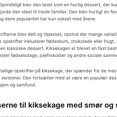
prindeligt blev den lavet som en hurtig dessert, der k
jorde den ideel til travle familier. Den blev hurtigt en fa
og dens popularitet har kun vokset med årene.
krifterne blev delt og tilpasset, opstod der mange variat
 opskrifter inkluderer flødeskum, chokolade eller frugt, 
den klassiske dessert. Kiksekagen er blevet en fast be
runder fødselsdage, julefrokoster og andre sociale sam
utallige opskrifter på kiksekage, der spænder fra de mest
versioner. Den fortsætter med at være en populær dess
hjem og samfund.
serne til kiksekage med smør og 