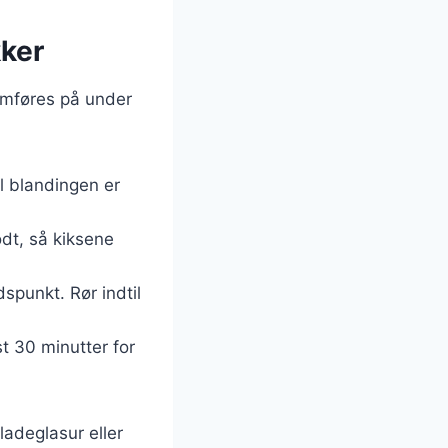
ker
emføres på under
il blandingen er
odt, så kiksene
spunkt. Rør indtil
t 30 minutter for
adeglasur eller