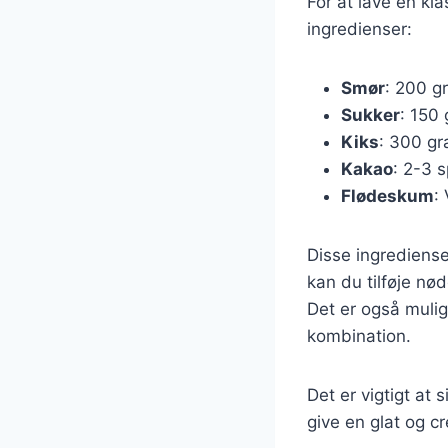
For at lave en kl
ingredienser:
Smør
: 200 g
Sukker
: 150
Kiks
: 300 gr
Kakao
: 2-3 
Flødeskum
:
Disse ingrediense
kan du tilføje nø
Det er også mulig
kombination.
Det er vigtigt at
give en glat og c