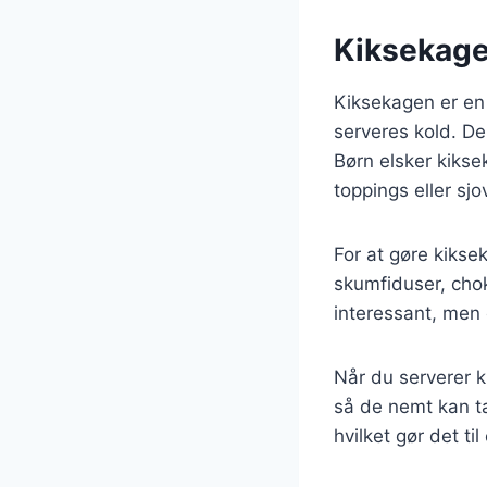
Kiksekage 
Kiksekagen er en p
serveres kold. De
Børn elsker kikse
toppings eller sjo
For at gøre kikse
skumfiduser, chok
interessant, men 
Når du serverer k
så de nemt kan ta
hvilket gør det ti