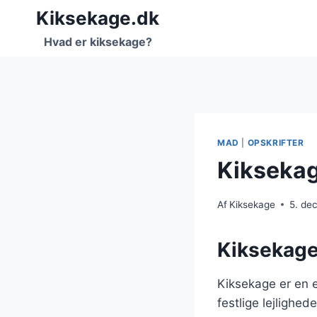
Fortsæt
Kiksekage.dk
til
Hvad er kiksekage?
indhold
MAD
|
OPSKRIFTER
Kiksekag
Af
Kiksekage
5. de
Kiksekage
Kiksekage er en 
festlige lejlighed