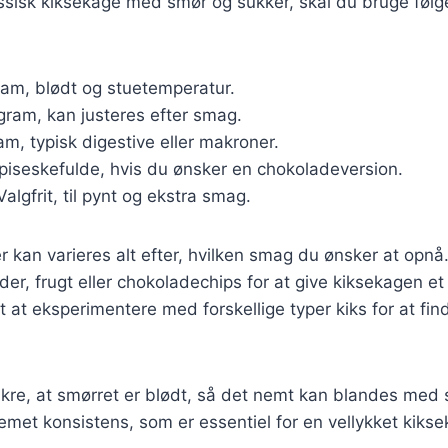
assisk kiksekage med smør og sukker, skal du bruge føl
ram, blødt og stuetemperatur.
 gram, kan justeres efter smag.
am, typisk digestive eller makroner.
spiseskefulde, hvis du ønsker en chokoladeversion.
 Valgfrit, til pynt og ekstra smag.
r kan varieres alt efter, hvilken smag du ønsker at opn
dder, frugt eller chokoladechips for at give kiksekagen et
t at eksperimentere med forskellige typer kiks for at fi
 sikre, at smørret er blødt, så det nemt kan blandes med s
remet konsistens, som er essentiel for en vellykket kiks