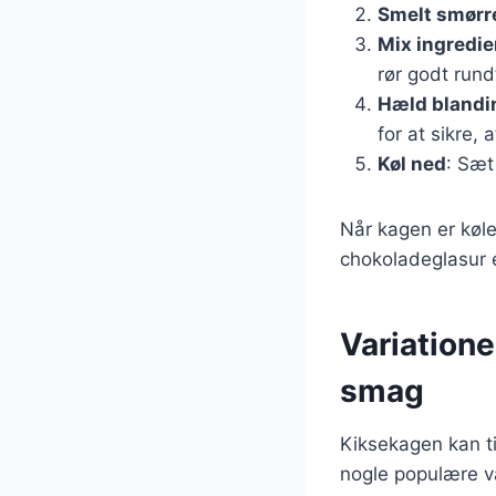
Smelt smørr
Mix ingredi
rør godt rund
Hæld blandi
for at sikre,
Køl ned
: Sæt
Når kagen er køle
chokoladeglasur el
Variatione
smag
Kiksekagen kan ti
nogle populære va