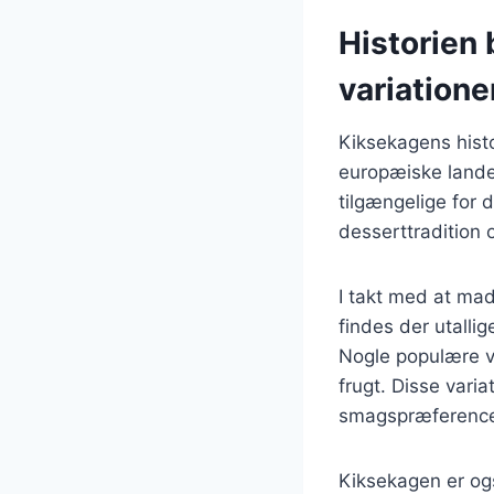
Historien 
variatione
Kiksekagens histo
europæiske lande.
tilgængelige for 
desserttradition 
I takt med at mad
findes der utallig
Nogle populære v
frugt. Disse varia
smagspræferencer
Kiksekagen er ogs