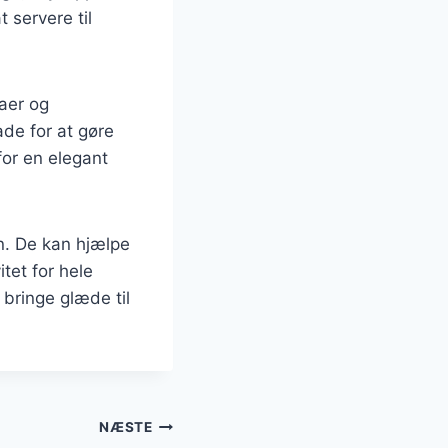
 servere til
maer og
ade for at gøre
for en elegant
n. De kan hjælpe
tet for hele
bringe glæde til
NÆSTE