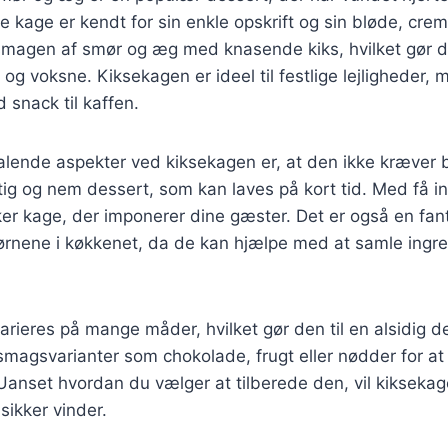
 kage er kendt for sin enkle opskrift og sin bløde, cre
magen af smør og æg med knasende kiks, hvilket gør den
og voksne. Kiksekagen er ideel til festlige lejligheder,
snack til kaffen.
talende aspekter ved kiksekagen er, at den ikke kræver 
rtig og nem dessert, som kan laves på kort tid. Med få i
er kage, der imponerer dine gæster. Det er også en fan
børnene i køkkenet, da de kan hjælpe med at samle ingr
rieres på mange måder, hvilket gør den til en alsidig d
ge smagsvarianter som chokolade, frugt eller nødder for at
 Uanset hvordan du vælger at tilberede den, vil kiksek
sikker vinder.