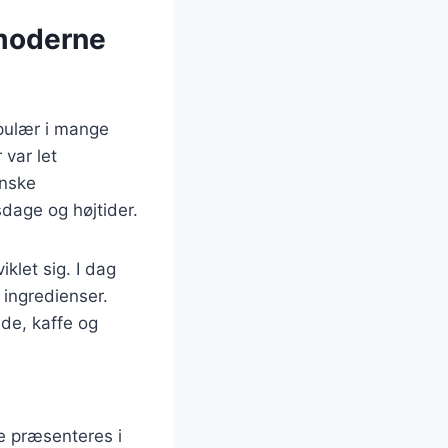
 moderne
opulær i mange
 var let
anske
sdage og højtider.
klet sig. I dag
 ingredienser.
de, kaffe og
e præsenteres i