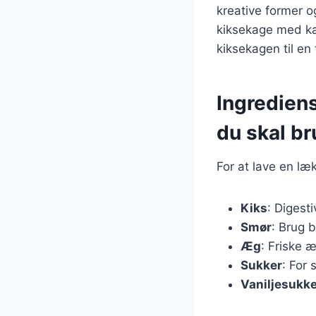
kreative former 
kiksekage med ka
kiksekagen til en 
Ingredien
du skal b
For at lave en l
Kiks
: Digest
Smør
: Brug 
Æg
: Friske æ
Sukker
: For
Vaniljesukk