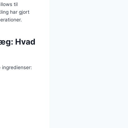
lows til
ing har gjort
erationer.
 æg: Hvad
 ingredienser: