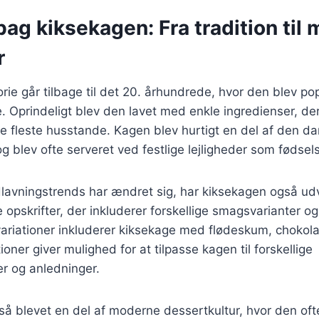
bag kiksekagen: Fra tradition til
r
rie går tilbage til det 20. århundrede, hvor den blev p
 Oprindeligt blev den lavet med enkle ingredienser, der
de fleste husstande. Kagen blev hurtigt en del af den d
og blev ofte serveret ved festlige lejligheder som fødsel
lavningstrends har ændret sig, har kiksekagen også udvi
e opskrifter, der inkluderer forskellige smagsvarianter og
ariationer inkluderer kiksekage med flødeskum, chokola
tioner giver mulighed for at tilpasse kagen til forskellige
 og anledninger.
å blevet en del af moderne dessertkultur, hvor den oft