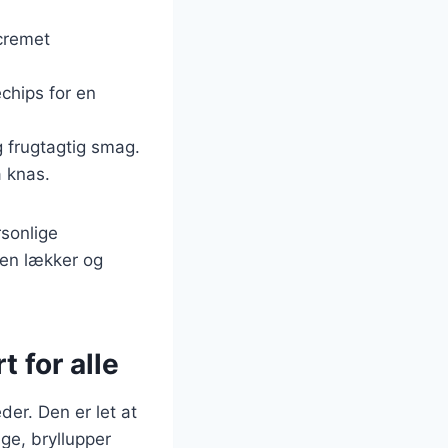
 cremet
echips for en
og frugtagtig smag.
a knas.
rsonlige
 en lækker og
t for alle
er. Den er let at
age, bryllupper