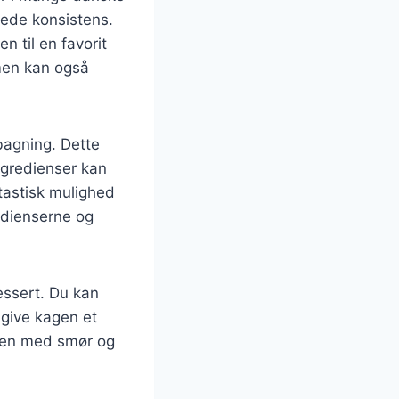
mede konsistens.
 til en favorit
 men kan også
bagning. Dette
ngredienser kan
tastisk mulighed
edienserne og
essert. Du kan
 give kagen et
agen med smør og