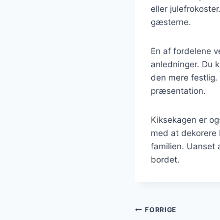
eller julefrokoste
gæsterne.
En af fordelene v
anledninger. Du k
den mere festlig.
præsentation.
Kiksekagen er og
med at dekorere k
familien. Uanset 
bordet.
Indlægsnavi
FORRIGE