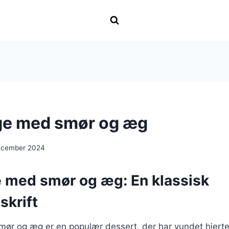
ge med smør og æg
ecember 2024
 med smør og æg: En klassisk
skrift
ør og æg er en populær dessert, der har vundet hjert