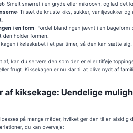
et
: Smelt smørret i en gryde eller mikroovn, og lad det køl
enserne
: Tilsæt de knuste kiks, sukker, vaniljesukker og 
t.
ngen i en form
: Fordel blandingen jævnt i en bageform 
 at den holder formen.
 kagen i køleskabet i et par timer, så den kan sætte sig.
t af, kan du servere den som den er eller tilføje toppin
ler frugt. Kiksekagen er nu klar til at blive nydt af fami
r af kiksekage: Uendelige muligh
lpasses på mange måder, hvilket gør den til en alsidig d
riationer, du kan overveje: