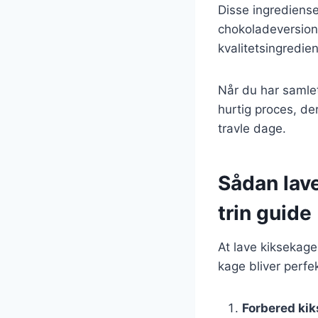
Disse ingrediense
chokoladeversion e
kvalitetsingredie
Når du har samlet
hurtig proces, der
travle dage.
Sådan lav
trin guide
At lave kiksekage
kage bliver perfek
Forbered ki