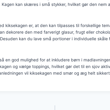
r. Kagen kan skæres i små stykker, hvilket gør den nem at
ed kiksekagen er, at den kan tilpasses til forskellige te
an dekorere den med farverigt glasur, frugt eller chokol
 Desuden kan du lave små portioner i individuelle skåle 
så en god mulighed for at inkludere børn i madlavninge
agen og vælge toppings, hvilket gør det til en sjov aktivi
anledningen vil kiksekagen med smør og æg helt sikkert 
gation