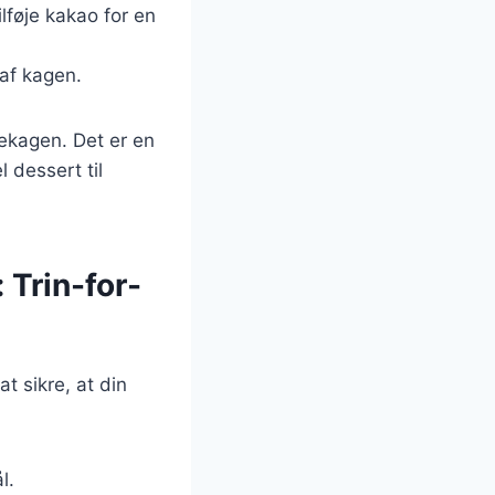
lføje kakao for en
 af kagen.
sekagen. Det er en
 dessert til
Trin-for-
t sikre, at din
l.