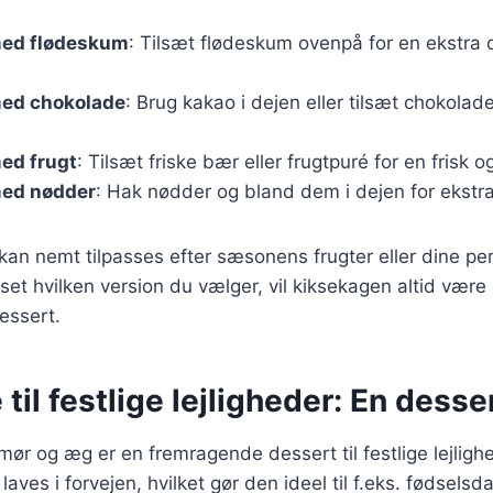
med flødeskum
: Tilsæt flødeskum ovenpå for en ekstra
ed chokolade
: Brug kakao i dejen eller tilsæt chokolad
ed frugt
: Tilsæt friske bær eller frugtpuré for en frisk 
ed nødder
: Hak nødder og bland dem i dejen for ekstr
 kan nemt tilpasses efter sæsonens frugter eller dine pe
et hvilken version du vælger, vil kiksekagen altid være
dessert.
til festlige lejligheder: En desser
r og æg er en fremragende dessert til festlige lejlighed
aves i forvejen, hvilket gør den ideel til f.eks. fødselsd