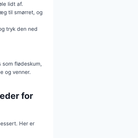
e lidt af.
æg til smørret, og
og tryk den ned
gs som flødeskum,
lie og venner.
eder for
essert. Her er