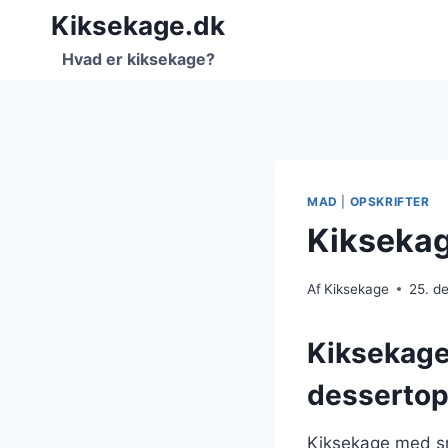
Fortsæt
Kiksekage.dk
til
Hvad er kiksekage?
indhold
MAD
|
OPSKRIFTER
Kikseka
Af
Kiksekage
25. d
Kiksekage
dessertop
Kiksekage med sm