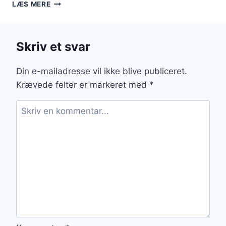
KIKSEKAGE
LÆS MERE
MED
APPELSINJUICE
FOR
Skriv et svar
EKSTRA
SMAG
Din e-mailadresse vil ikke blive publiceret.
Krævede felter er markeret med
*