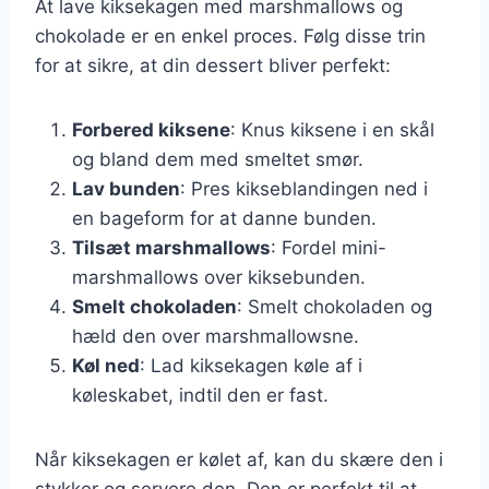
At lave kiksekagen med marshmallows og
chokolade er en enkel proces. Følg disse trin
for at sikre, at din dessert bliver perfekt:
Forbered kiksene
: Knus kiksene i en skål
og bland dem med smeltet smør.
Lav bunden
: Pres kikseblandingen ned i
en bageform for at danne bunden.
Tilsæt marshmallows
: Fordel mini-
marshmallows over kiksebunden.
Smelt chokoladen
: Smelt chokoladen og
hæld den over marshmallowsne.
Køl ned
: Lad kiksekagen køle af i
køleskabet, indtil den er fast.
Når kiksekagen er kølet af, kan du skære den i
stykker og servere den. Den er perfekt til at