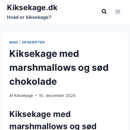
Fortsæt
Kiksekage.dk
til
Hvad er kiksekage?
indhold
MAD
|
OPSKRIFTER
Kiksekage med
marshmallows og sød
chokolade
Af
Kiksekage
10. december 2024
Kiksekage med
marshmallows og sød