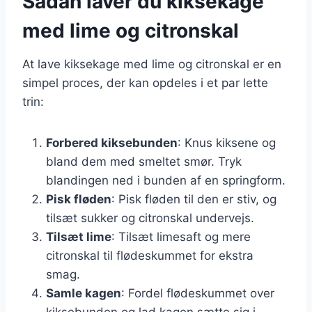
Sådan laver du kiksekage
med lime og citronskal
At lave kiksekage med lime og citronskal er en
simpel proces, der kan opdeles i et par lette
trin:
Forbered kiksebunden
: Knus kiksene og
bland dem med smeltet smør. Tryk
blandingen ned i bunden af en springform.
Pisk fløden
: Pisk fløden til den er stiv, og
tilsæt sukker og citronskal undervejs.
Tilsæt lime
: Tilsæt limesaft og mere
citronskal til flødeskummet for ekstra
smag.
Samle kagen
: Fordel flødeskummet over
kiksebunden og lad kagen sætte sig i