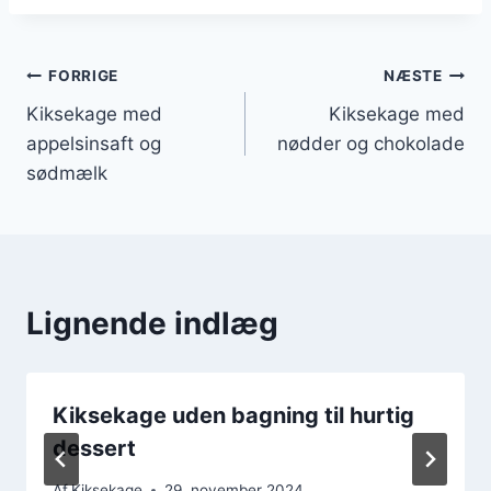
Indlægsnavigation
FORRIGE
NÆSTE
Kiksekage med
Kiksekage med
appelsinsaft og
nødder og chokolade
sødmælk
Lignende indlæg
Kiksekage uden bagning til hurtig
dessert
Af
Kiksekage
29. november 2024