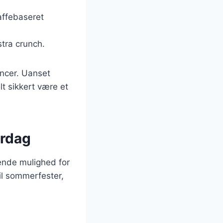
kaffebaseret
tra crunch.
encer. Uanset
lt sikkert være et
erdag
ende mulighed for
til sommerfester,