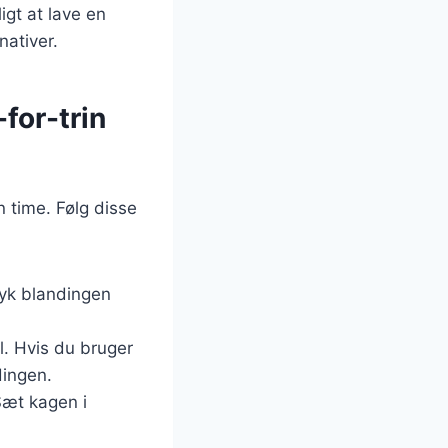
igt at lave en
ativer.
for-trin
 time. Følg disse
yk blandingen
l. Hvis du bruger
dingen.
Sæt kagen i