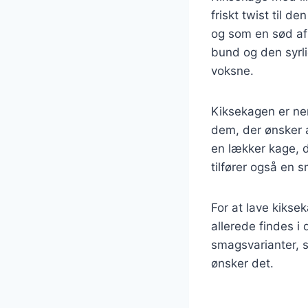
friskt twist til d
og som en sød af
bund og den syrl
voksne.
Kiksekagen er nem
dem, der ønsker 
en lækker kage, d
tilfører også en s
For at lave kikse
allerede findes i
smagsvarianter, s
ønsker det.