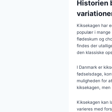
Historien 
variatione
Kiksekagen har en
populær i mange h
flødeskum og cho
findes der utallig
den klassiske opsk
I Danmark er kik
fødselsdage, konf
muligheden for at 
kiksekagen, men d
Kiksekagen kan la
varieres med fors