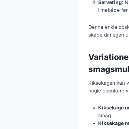
Servering
: N
limebåde før 
Denne enkle opskr
skabe din egen u
Variatione
smagsmul
Kiksekagen kan va
nogle populære va
Kiksekage m
smag.
Kiksekage m