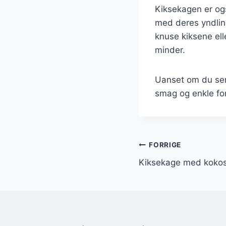
Kiksekagen er og
med deres yndlin
knuse kiksene ell
minder.
Uanset om du serv
smag og enkle for
Indlægsnavi
FORRIGE
Kiksekage med kokosm