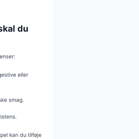
skal du
enser:
estive eller
tiske smag.
istens.
el kan du tilføje