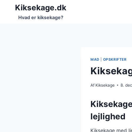
Fortsæt
Kiksekage.dk
til
Hvad er kiksekage?
indhold
MAD
|
OPSKRIFTER
Kiksekage
Af
Kiksekage
8. de
Kiksekage 
lejlighed
Kiksekage med lim