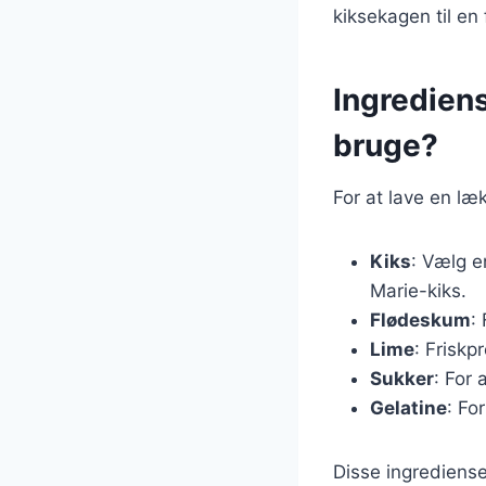
kiksekagen til en
Ingrediens
bruge?
For at lave en læ
Kiks
: Vælg e
Marie-kiks.
Flødeskum
:
Lime
: Friskp
Sukker
: For
Gelatine
: Fo
Disse ingrediense