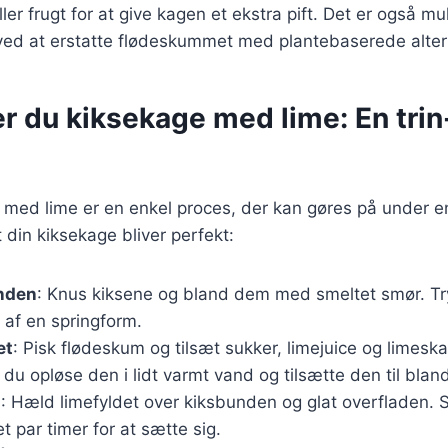
er frugt for at give kagen et ekstra pift. Det er også mul
ved at erstatte flødeskummet med plantebaserede altern
r du kiksekage med lime: En trin-
 med lime er en enkel proces, der kan gøres på under en
at din kiksekage bliver perfekt:
nden
: Knus kiksene og bland dem med smeltet smør. Tr
 af en springform.
et
: Pisk flødeskum og tilsæt sukker, limejuice og limeska
l du opløse den i lidt varmt vand og tilsætte den til blan
n
: Hæld limefyldet over kiksbunden og glat overfladen. 
t par timer for at sætte sig.