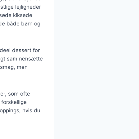
stlige lejligheder
 søde kiksede
æde både børn og
ideel dessert for
rtigt sammensætte
g smag, men
er, som ofte
forskellige
oppings, hvis du