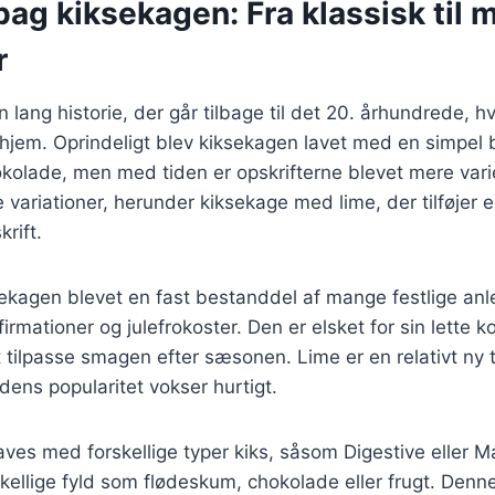
bag kiksekagen: Fra klassisk til
r
 lang historie, der går tilbage til det 20. århundrede, h
jem. Oprindeligt blev kiksekagen lavet med en simpel b
kolade, men med tiden er opskrifterne blevet mere vari
e variationer, herunder kiksekage med lime, der tilføjer 
rift.
sekagen blevet en fast bestanddel af mange festlige an
irmationer og julefrokoster. Den er elsket for sin lette k
tilpasse smagen efter sæsonen. Lime er en relativt ny til
ens popularitet vokser hurtigt.
ves med forskellige typer kiks, såsom Digestive eller Ma
kellige fyld som flødeskum, chokolade eller frugt. Denn