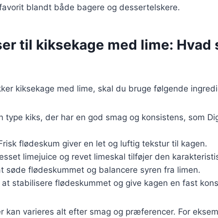
 favorit blandt både bagere og dessertelskere.
er til kiksekage med lime: Hvad 
kker kiksekage med lime, skal du bruge følgende ingredi
n type kiks, der har en god smag og konsistens, som Dig
 Frisk flødeskum giver en let og luftig tekstur til kagen.
resset limejuice og revet limeskal tilføjer den karakteris
 at søde flødeskummet og balancere syren fra limen.
r at stabilisere flødeskummet og give kagen en fast kons
r kan varieres alt efter smag og præferencer. For eksemp