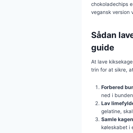
chokoladechips ell
vegansk version 
Sådan lave
guide
At lave kiksekage
trin for at sikre, 
Forbered bu
ned i bunden
Lav limefyld
gelatine, ska
Samle kage
køleskabet i e