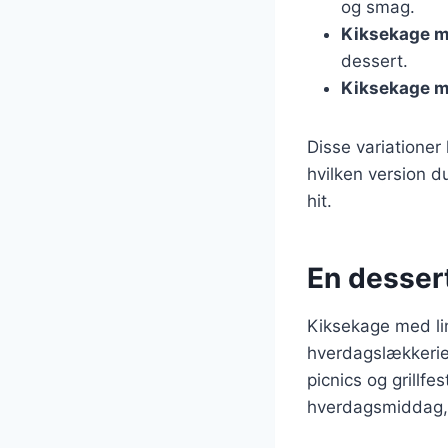
og smag.
Kiksekage m
dessert.
Kiksekage m
Disse variationer
hvilken version d
hit.
En dessert
Kiksekage med li
hverdagslækkerier
picnics og grillf
hverdagsmiddag, h