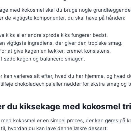
ekage med kokosmel skal du bruge nogle grundlæggende 
ver de vigtigste komponenter, du skal have på hånden:
ive kiks eller andre sprøde kiks fungerer bedst.
en vigtigste ingrediens, der giver den tropiske smag.
 For at give kagen en lækker, cremet konsistens.
 at søde kagen og balancere smagen.
r kan varieres alt efter, hvad du har hjemme, og hvad d
ilføje chokoladechips eller nødder for ekstra smag og t
r du kiksekage med kokosmel trin
 med kokosmel er en simpel proces, der kan gøres på kor
de til, hvordan du kan lave denne lækre dessert: