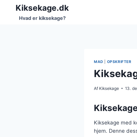
Fortsæt
Kiksekage.dk
til
Hvad er kiksekage?
indhold
MAD
|
OPSKRIFTER
Kiksekag
Af
Kiksekage
13. d
Kiksekage
Kiksekage med kok
hjem. Denne dess