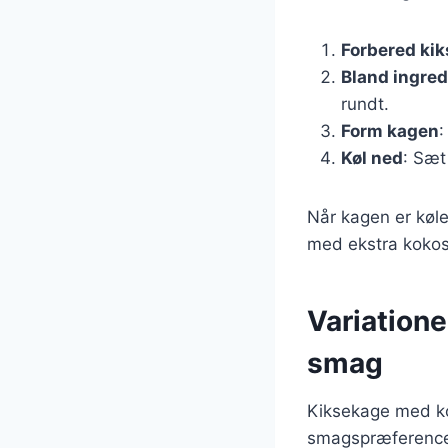
Forbered ki
Bland ingre
rundt.
Form kagen
:
Køl ned
: Sæt
Når kagen er køle
med ekstra kokosm
Variatione
smag
Kiksekage med ko
smagspræferencer.