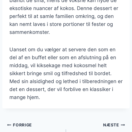
blandt de små, mens de voksne kan nyde de
eksotiske nuancer af kokos. Denne dessert er
perfekt til at samle familien omkring, og den
kan nemt laves i store portioner til fester og
sammenkomster.
Uanset om du vælger at servere den som en
del af en buffet eller som en afslutning på en
middag, vil kiksekage med kokosmel helt
sikkert bringe smil og tilfredshed til bordet.
Med sin alsidighed og lethed i tilberedningen er
det en dessert, der vil forblive en klassiker i
mange hjem.
Indlægsnavigation
FORRIGE
NÆSTE