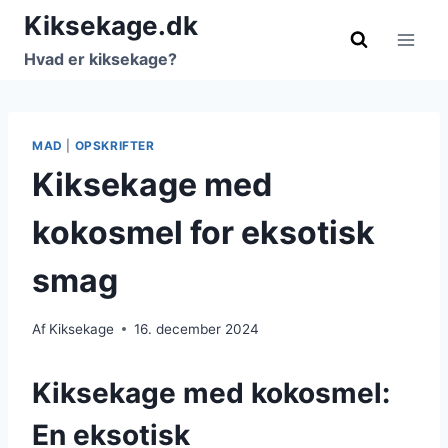
Fortsæt
Kiksekage.dk
til
Hvad er kiksekage?
indhold
MAD
|
OPSKRIFTER
Kiksekage med
kokosmel for eksotisk
smag
Af
Kiksekage
16. december 2024
Kiksekage med kokosmel:
En eksotisk