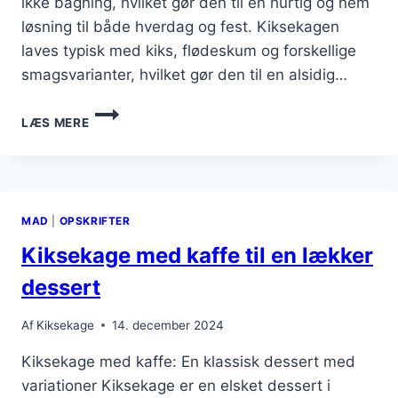
ikke bagning, hvilket gør den til en hurtig og nem
løsning til både hverdag og fest. Kiksekagen
laves typisk med kiks, flødeskum og forskellige
smagsvarianter, hvilket gør den til en alsidig…
KIKSEKAGE
LÆS MERE
TIL
BØRN
MED
SJOVE
TOPPINGS
MAD
|
OPSKRIFTER
Kiksekage med kaffe til en lækker
dessert
Af
Kiksekage
14. december 2024
Kiksekage med kaffe: En klassisk dessert med
variationer Kiksekage er en elsket dessert i