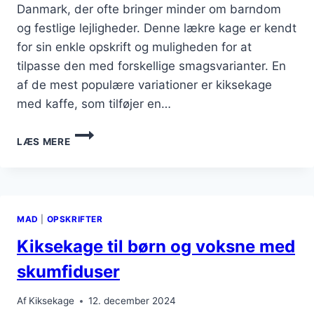
Danmark, der ofte bringer minder om barndom
og festlige lejligheder. Denne lækre kage er kendt
for sin enkle opskrift og muligheden for at
tilpasse den med forskellige smagsvarianter. En
af de mest populære variationer er kiksekage
med kaffe, som tilføjer en…
KIKSEKAGE
LÆS MERE
MED
KAFFE
TIL
EN
LÆKKER
MAD
|
OPSKRIFTER
DESSERT
Kiksekage til børn og voksne med
skumfiduser
Af
Kiksekage
12. december 2024