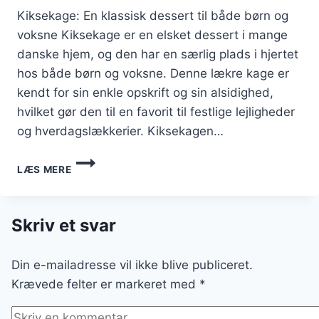
Kiksekage: En klassisk dessert til både børn og
voksne Kiksekage er en elsket dessert i mange
danske hjem, og den har en særlig plads i hjertet
hos både børn og voksne. Denne lækre kage er
kendt for sin enkle opskrift og sin alsidighed,
hvilket gør den til en favorit til festlige lejligheder
og hverdagslækkerier. Kiksekagen…
KIKSEKAGE
LÆS MERE
TIL
BØRN
OG
VOKSNE
Skriv et svar
MED
SKUMFIDUSER
Din e-mailadresse vil ikke blive publiceret.
Krævede felter er markeret med
*