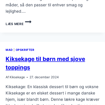
måder, så den passer til enhver smag og
lejlighed….
KIKSEKAGE
LÆS MERE
UDEN
BAGNING
DER
ER
HURTIG
MAD
|
OPSKRIFTER
AT
LAVE
Kiksekage til børn med sjove
toppings
Af
Kiksekage
27. december 2024
Kiksekage: En klassisk dessert til børn og voksne
Kiksekage er en elsket dessert i mange danske
hjem, især blandt børn. Denne lækre kage kræver