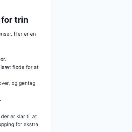
for trin
nser. Her er en
ør.
ilsæt fløde for at
over, og gentag
.
er er klar til at
opping for ekstra