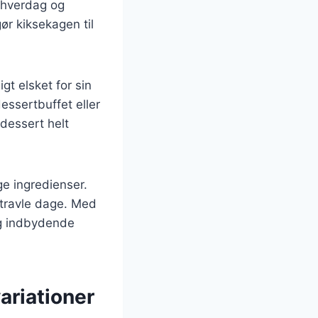
e hverdag og
gør kiksekagen til
t elsket for sin
essertbuffet eller
dessert helt
e ingredienser.
l travle dage. Med
og indbydende
ariationer