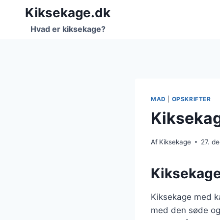
Fortsæt
Kiksekage.dk
til
Hvad er kiksekage?
indhold
MAD
|
OPSKRIFTER
Kiksekag
Af
Kiksekage
27. d
Kiksekage
Kiksekage med ka
med den søde og 