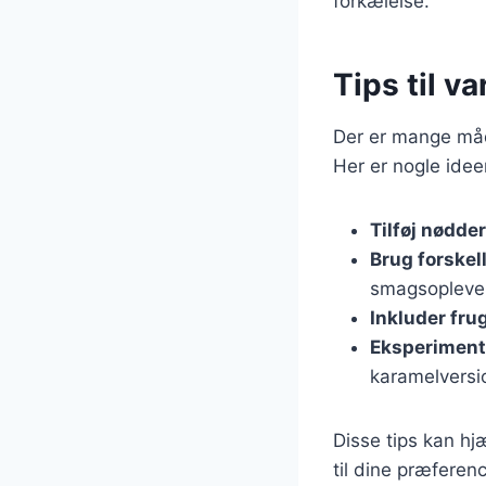
forkælelse.
Tips til v
Der er mange måd
Her er nogle ideer
Tilføj nødder
Brug forskel
smagsopleve
Inkluder fru
Eksperimen
karamelversi
Disse tips kan hj
til dine præferen