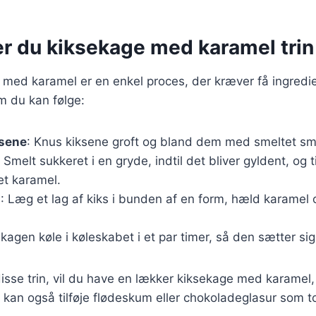
r du kiksekage med karamel trin 
 med karamel er en enkel proces, der kræver få ingredie
m du kan følge:
ksene
: Knus kiksene groft og bland dem med smeltet sm
: Smelt sukkeret i en gryde, indtil det bliver gyldent, og t
et karamel.
n
: Læg et lag af kiks i bunden af en form, hæld karamel 
 kagen køle i køleskabet i et par timer, så den sætter sig
isse trin, vil du have en lækker kiksekage med karamel, d
u kan også tilføje flødeskum eller chokoladeglasur som t