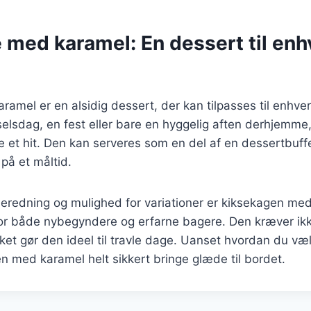
 med karamel: En dessert til enh
amel er en alsidig dessert, der kan tilpasses til enhver
elsdag, en fest eller bare en hyggelig aften derhjemme,
e et hit. Den kan serveres som en del af en dessertbuff
 på et måltid.
beredning og mulighed for variationer er kiksekagen me
for både nybegyndere og erfarne bagere. Den kræver ikk
lket gør den ideel til travle dage. Uanset hvordan du væl
en med karamel helt sikkert bringe glæde til bordet.