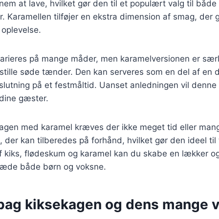
nem at lave, hvilket gør den til et populært valg til båd
er. Karamellen tilføjer en ekstra dimension af smag, der 
 oplevelse.
arieres på mange måder, men karamelversionen er særlig
edsstille søde tænder. Den kan serveres som en del af en d
lutning på et festmåltid. Uanset anledningen vil denne 
dine gæster.
kagen med karamel kræves der ikke meget tid eller mang
, der kan tilberedes på forhånd, hvilket gør den ideel ti
f kiks, flødeskum og karamel kan du skabe en lækker 
 glæde både børn og voksne.
 bag kiksekagen og dens mange v