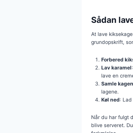
Sådan lave
At lave kiksekage
grundopskrift, so
Forbered ki
Lav karamel
lave en crem
Samle kage
lagene.
Køl ned
: Lad
Når du har fulgt d
blive serveret. D