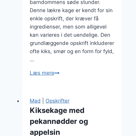
barndommens søde stunder.
Denne lækre kage er kendt for sin
enkle opskrift, der kræver få
ingredienser, men som alligevel
kan varieres i det uendelige. Den
grundlæggende opskrift inkluderer
ofte kiks, smør og en form for fyld,
…
Kiksekage
Læs mere
med
kiks
og
Mad
|
Opskrifter
smagfuld
Kiksekage med
fyld
pekannødder og
appelsin