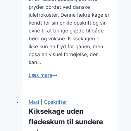
pryder bordet ved danske
julefrokoster. Denne lækre kage er
kendt for sin enkle opskrift og sin
evne til at bringe glæde til både
børn og voksne. Kiksekagen er
ikke kun en fryd for ganen, men
også en visuel fornøjelse, der
kan…
Kiksekage
Læs mere
til
julefrokost,
der
Mad
|
Opskrifter
bringer
Kiksekage uden
glæde
flødeskum til sundere