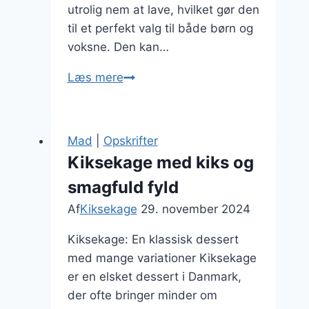
utrolig nem at lave, hvilket gør den
til et perfekt valg til både børn og
voksne. Den kan…
Kiksekage
Læs mere
med
marshmallows
til
Mad
|
Opskrifter
slikmums
Kiksekage med kiks og
smagfuld fyld
Af
Kiksekage
29. november 2024
Kiksekage: En klassisk dessert
med mange variationer Kiksekage
er en elsket dessert i Danmark,
der ofte bringer minder om