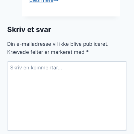
Læs mere
uden
flødeskum
til
Skriv et svar
sundere
valg
Din e-mailadresse vil ikke blive publiceret.
Krævede felter er markeret med
*