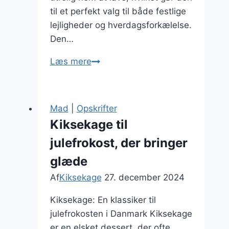
til et perfekt valg til både festlige
lejligheder og hverdagsforkælelse.
Den…
Kiksekage
Læs mere
med
marshmallows:
sød
Mad
|
Opskrifter
forkælelse
Kiksekage til
julefrokost, der bringer
glæde
Af
Kiksekage
27. december 2024
Kiksekage: En klassiker til
julefrokosten i Danmark Kiksekage
er en elsket dessert, der ofte