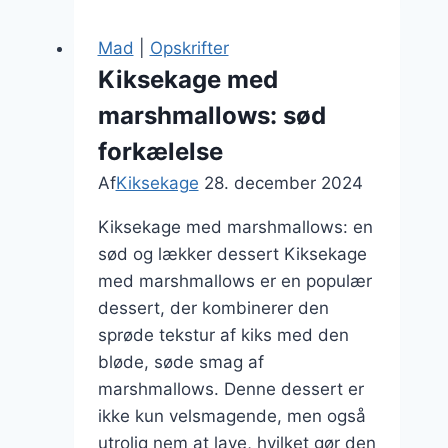
pekannødder
og
Mad
|
Opskrifter
appelsin
Kiksekage med
marshmallows: sød
forkælelse
Af
Kiksekage
28. december 2024
Kiksekage med marshmallows: en
sød og lækker dessert Kiksekage
med marshmallows er en populær
dessert, der kombinerer den
sprøde tekstur af kiks med den
bløde, søde smag af
marshmallows. Denne dessert er
ikke kun velsmagende, men også
utrolig nem at lave, hvilket gør den