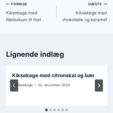
Indlægsnavigation
FORRIGE
NÆSTE
Kiksekage med
Kiksekage med
flødeskum til fest
chokolade og karamel
Lignende indlæg
Kiksekage med citronskal og bær
Af
Kiksekage
20. december 2024