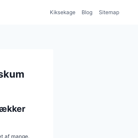
Kiksekage
Blog
Sitemap
eskum
lækker
et af mange.