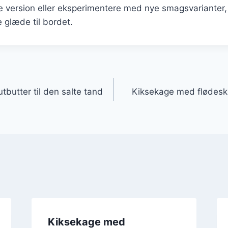
e version eller eksperimentere med nye smagsvarianter,
e glæde til bordet.
gation
butter til den salte tand
Kiksekage med flødesk
Kiksekage med