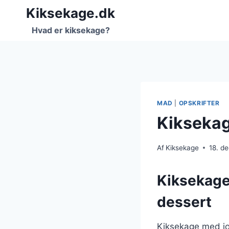
Fortsæt
Kiksekage.dk
til
Hvad er kiksekage?
indhold
MAD
|
OPSKRIFTER
Kiksekag
Af
Kiksekage
18. d
Kiksekage
dessert
Kiksekage med jo