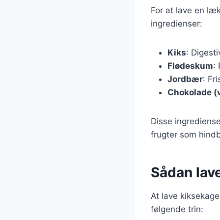
For at lave en l
ingredienser:
Kiks
: Digest
Flødeskum
:
Jordbær
: Fr
Chokolade (v
Disse ingrediense
frugter som hindb
Sådan lav
At lave kiksekag
følgende trin: