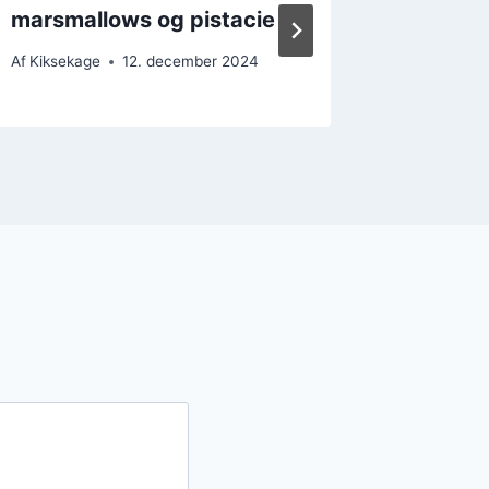
marsmallows og pistacie
og kak
Af
Kiksekage
12. december 2024
Af
Kikseka