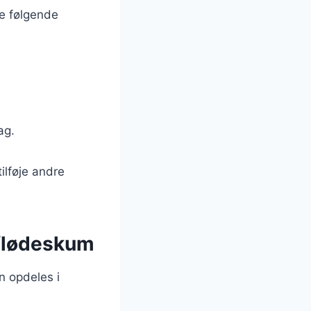
e følgende
ag.
ilføje andre
 flødeskum
n opdeles i