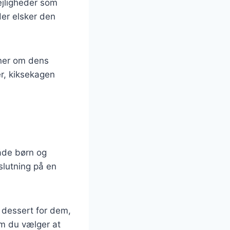
ejligheder som
der elsker den
idner om dens
er, kiksekagen
åde børn og
slutning på en
l dessert for dem,
om du vælger at