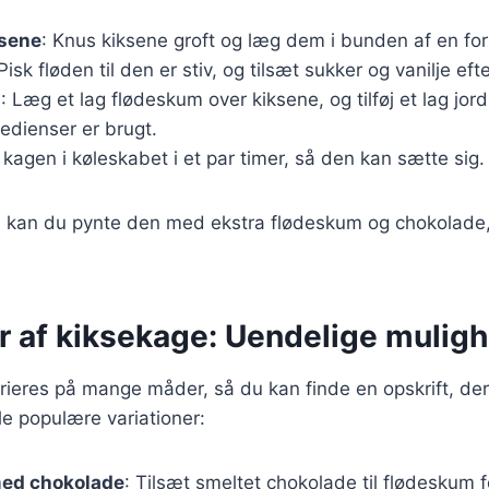
ksene
: Knus kiksene groft og læg dem i bunden af en fo
 Pisk fløden til den er stiv, og tilsæt sukker og vanilje ef
n
: Læg et lag flødeskum over kiksene, og tilføj et lag jo
gredienser er brugt.
 kagen i køleskabet i et par timer, så den kan sætte sig.
r, kan du pynte den med ekstra flødeskum og chokolade,
er af kiksekage: Uendelige mulig
ieres på mange måder, så du kan finde en opskrift, der 
e populære variationer:
ed chokolade
: Tilsæt smeltet chokolade til flødeskum f