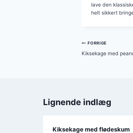
lave den klassisk
helt sikkert bring
Indlægsnavi
FORRIGE
Kiksekage med peanut
Lignende indlæg
r for
Kiksekage med flødeskum