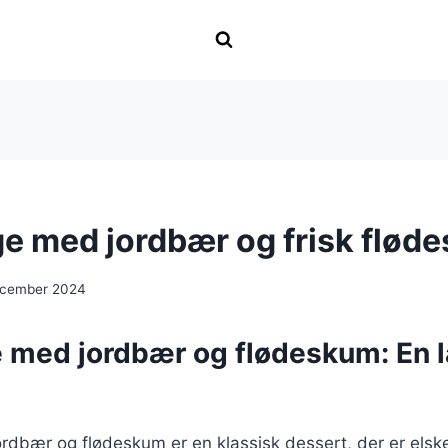
e med jordbær og frisk flød
ecember 2024
 med jordbær og flødeskum: En 
rdbær og flødeskum er en klassisk dessert, der er elsk