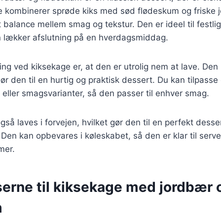
 kombinerer sprøde kiks med sød flødeskum og friske j
 balance mellem smag og tekstur. Den er ideel til festlige
lækker afslutning på en hverdagsmiddag.
ing ved kiksekage er, at den er utrolig nem at lave. Den
gør den til en hurtig og praktisk dessert. Du kan tilpass
er eller smagsvarianter, så den passer til enhver smag.
å laves i forvejen, hvilket gør den til en perfekt dessert 
n kan opbevares i køleskabet, så den er klar til serve
mer.
serne til kiksekage med jordbær 
m