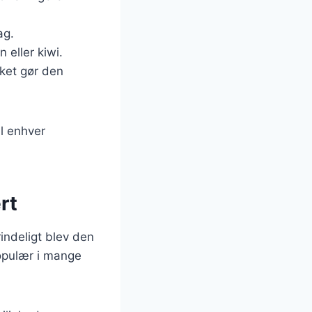
ag.
 eller kiwi.
lket gør den
il enhver
rt
rindeligt blev den
populær i mange