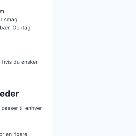
rm.
ter smag.
rdbær. Gentag
 hvis du ønsker
heder
passer til enhver
or en rigere