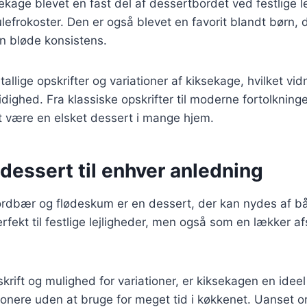
ekage blevet en fast del af dessertbordet ved festlige l
lefrokoster. Den er også blevet en favorit blandt børn, 
 bløde konsistens.
tallige opskrifter og variationer af kiksekage, hvilket v
idighed. Fra klassiske opskrifter til moderne fortolkning
t være en elsket dessert i mange hjem.
dessert til enhver anledning
rdbær og flødeskum er en dessert, der kan nydes af b
rfekt til festlige lejligheder, men også som en lækker af
krift og mulighed for variationer, er kiksekagen en idee
ponere uden at bruge for meget tid i køkkenet. Uanset 