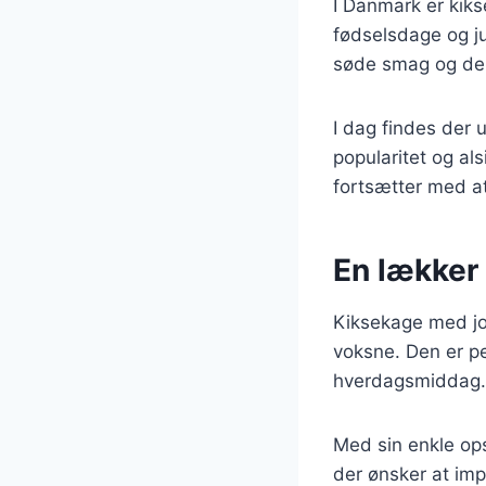
I Danmark er kiks
fødselsdage og ju
søde smag og den
I dag findes der u
popularitet og als
fortsætter med a
En lækker 
Kiksekage med jo
voksne. Den er pe
hverdagsmiddag.
Med sin enkle ops
der ønsker at im