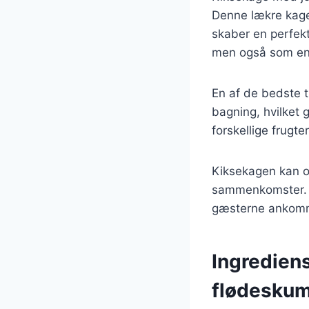
Denne lækre kage
skaber en perfekt
men også som en 
En af de bedste t
bagning, hvilket 
forskellige frugt
Kiksekagen kan ogs
sammenkomster. De
gæsterne ankom
Ingredien
flødesku