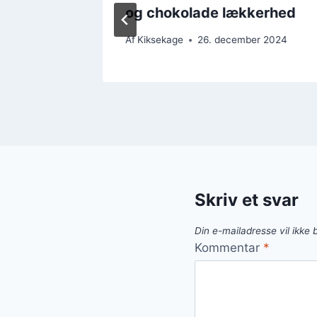
og chokolade lækkerhed
r 2024
Af
Kiksekage
26. december 2024
Skriv et svar
Din e-mailadresse vil ikke b
Kommentar
*