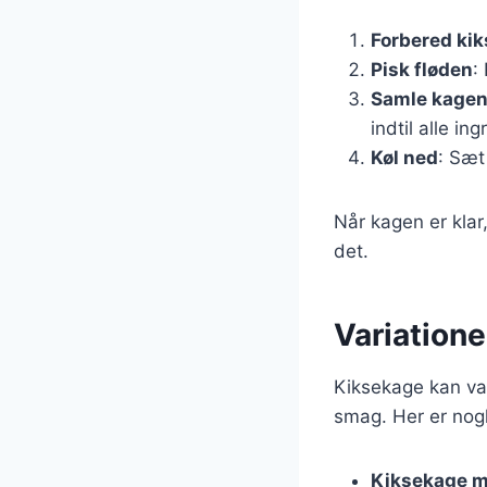
Forbered ki
Pisk fløden
:
Samle kage
indtil alle in
Køl ned
: Sæt
Når kagen er kla
det.
Variation
Kiksekage kan var
smag. Her er nogl
Kiksekage m