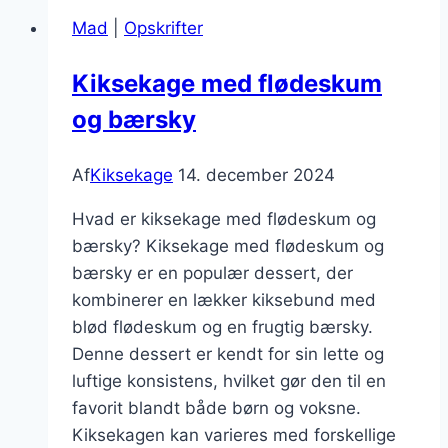
og
Mad
|
Opskrifter
karamel
Kiksekage med flødeskum
og bærsky
Af
Kiksekage
14. december 2024
Hvad er kiksekage med flødeskum og
bærsky? Kiksekage med flødeskum og
bærsky er en populær dessert, der
kombinerer en lækker kiksebund med
blød flødeskum og en frugtig bærsky.
Denne dessert er kendt for sin lette og
luftige konsistens, hvilket gør den til en
favorit blandt både børn og voksne.
Kiksekagen kan varieres med forskellige