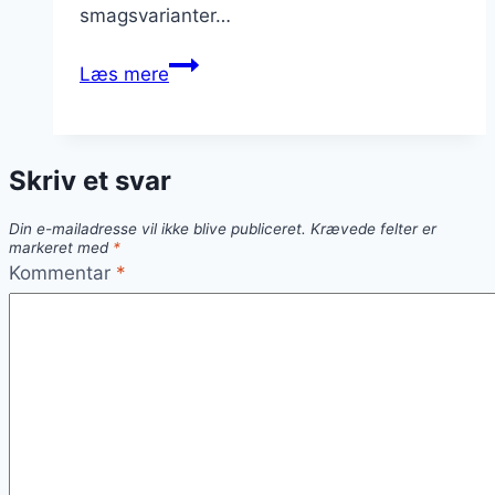
smagsvarianter…
Kiksekage
Læs mere
med
flødeskum
og
Skriv et svar
bærsky
Din e-mailadresse vil ikke blive publiceret.
Krævede felter er
markeret med
*
Kommentar
*