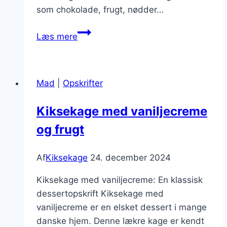
som chokolade, frugt, nødder…
Kiksekage
Læs mere
med
marcipan
og
Mad
|
Opskrifter
nødder
til
Kiksekage med vaniljecreme
søde
og frugt
stunder
Af
Kiksekage
24. december 2024
Kiksekage med vaniljecreme: En klassisk
dessertopskrift Kiksekage med
vaniljecreme er en elsket dessert i mange
danske hjem. Denne lækre kage er kendt