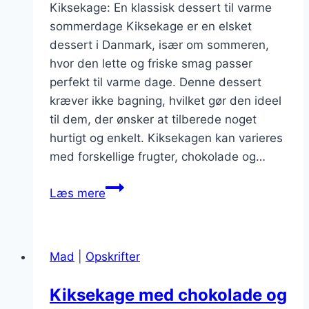
Kiksekage: En klassisk dessert til varme
sommerdage Kiksekage er en elsket
dessert i Danmark, især om sommeren,
hvor den lette og friske smag passer
perfekt til varme dage. Denne dessert
kræver ikke bagning, hvilket gør den ideel
til dem, der ønsker at tilberede noget
hurtigt og enkelt. Kiksekagen kan varieres
med forskellige frugter, chokolade og…
Kiksekage
Læs mere
med
frugt
til
Mad
|
Opskrifter
sommerens
varme
Kiksekage med chokolade og
dage