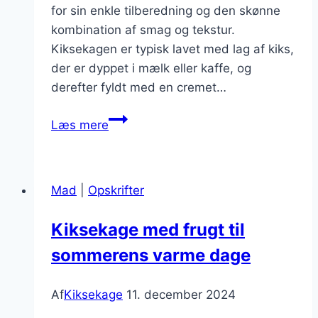
for sin enkle tilberedning og den skønne
kombination af smag og tekstur.
Kiksekagen er typisk lavet med lag af kiks,
der er dyppet i mælk eller kaffe, og
derefter fyldt med en cremet…
Kiksekage
Læs mere
med
vaniljecreme
og
Mad
|
Opskrifter
frugt
Kiksekage med frugt til
sommerens varme dage
Af
Kiksekage
11. december 2024