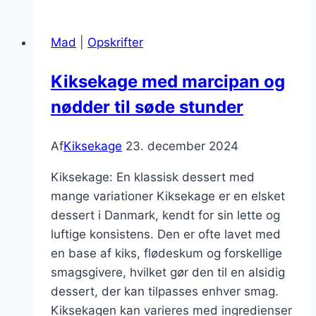
til
den
Mad
|
Opskrifter
perfekte
dessert
Kiksekage med marcipan og
nødder til søde stunder
Af
Kiksekage
23. december 2024
Kiksekage: En klassisk dessert med
mange variationer Kiksekage er en elsket
dessert i Danmark, kendt for sin lette og
luftige konsistens. Den er ofte lavet med
en base af kiks, flødeskum og forskellige
smagsgivere, hvilket gør den til en alsidig
dessert, der kan tilpasses enhver smag.
Kiksekagen kan varieres med ingredienser