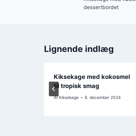
dessertbordet
Lignende indlæg
ndler
Kiksekage med kokosmel
til tropisk smag
r 2024
Af
Kiksekage
6. december 2024