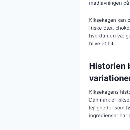
madlavningen på
Kiksekagen kan og
friske bær, choko
hvordan du vælger
blive et hit.
Historien 
variatione
Kiksekagens histor
Danmark er kiksek
lejligheder som f
ingredienser har 