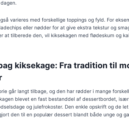
 dagen.
så varieres med forskellige toppings og fyld. For eksem
ladechips eller nødder for at give ekstra tekstur og sm
 at tilberede den, vil kiksekagen med flødeskum og kak
bag kiksekage: Fra tradition til 
r
ie går langt tilbage, og den har rødder i mange forskelli
agen blevet en fast bestanddel af dessertbordet, især t
ødselsdage og julefrokoster. Den enkle opskrift og de let
gjort den til en populær dessert blandt både unge og g