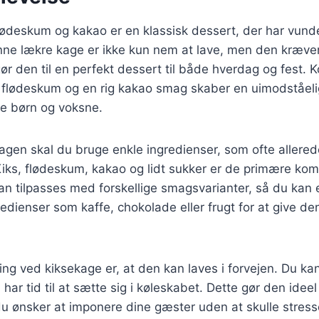
ødeskum og kakao er en klassisk dessert, der har vunde
ne lækre kage er ikke kun nem at lave, men den kræver 
gør den til en perfekt dessert til både hverdag og fest.
d flødeskum og en rig kakao smag skaber en uimodståeli
e børn og voksne.
kagen skal du bruge enkle ingredienser, som ofte allered
Kiks, flødeskum, kakao og lidt sukker er de primære kom
an tilpasses med forskellige smagsvarianter, så du kan
redienser som kaffe, chokolade eller frugt for at give de
ing ved kiksekage er, at den kan laves i forvejen. Du k
har tid til at sætte sig i køleskabet. Dette gør den ideel t
 du ønsker at imponere dine gæster uden at skulle stress