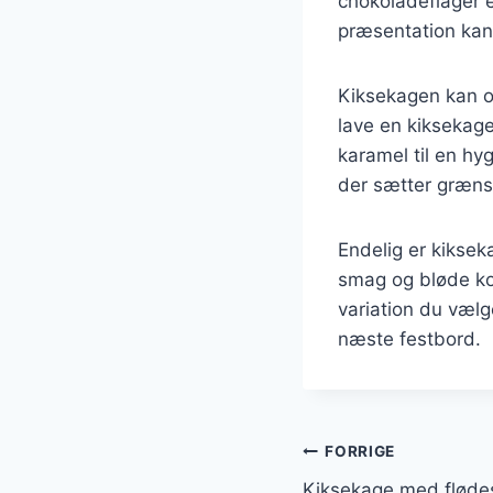
chokoladeflager e
præsentation kan 
Kiksekagen kan og
lave en kiksekag
karamel til en hy
der sætter græns
Endelig er kikse
smag og bløde kon
variation du vælg
næste festbord.
Indlægsnavi
FORRIGE
Kiksekage med flødes