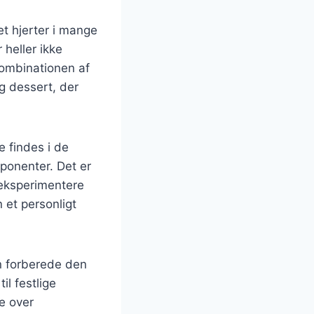
t hjerter i mange
heller ikke
 Kombinationen af
g dessert, der
e findes i de
ponenter. Det er
 eksperimentere
n et personligt
an forberede den
il festlige
e over