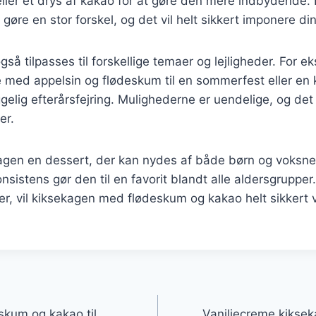
ller et drys af kakao for at gøre den mere indbydende.
gøre en stor forskel, og det vil helt sikkert imponere di
så tilpasses til forskellige temaer og lejligheder. For 
e med appelsin og flødeskum til en sommerfest eller en
ggelig efterårsfejring. Mulighederne er uendelige, og det
er.
kagen en dessert, der kan nydes af både børn og voksn
sistens gør den til en favorit blandt alle aldersgrupper
er, vil kiksekagen med flødeskum og kakao helt sikkert v
gation
kum og kakao til
Vaniljecreme kiksek