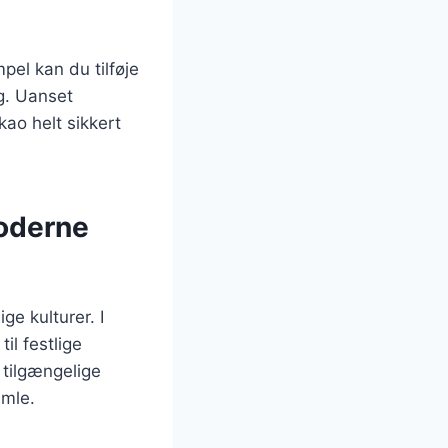
pel kan du tilføje
ag. Uanset
ao helt sikkert
moderne
ge kulturer. I
il festlige
 tilgængelige
amle.