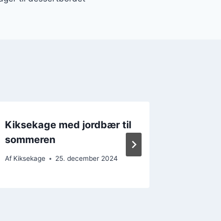
Kiksekage med jordbær til
Kikseka
sommeren
chili
Af
Kiksekage
25. december 2024
Af
Kikseka