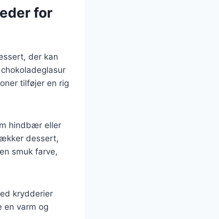
eder for
dessert, der kan
 chokoladeglasur
er tilføjer en rig
m hindbær eller
lækker dessert,
 en smuk farve,
ed krydderier
e en varm og