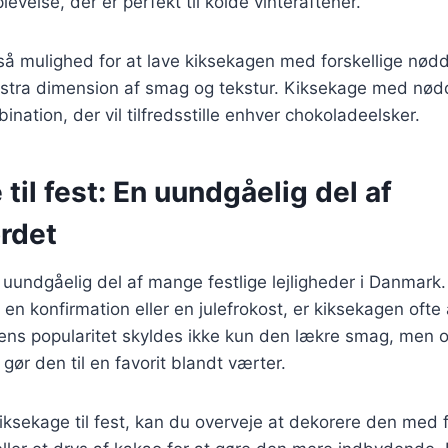
evelse, der er perfekt til kolde vinteraftener.
så mulighed for at lave kiksekagen med forskellige nødd
 ekstra dimension af smag og tekstur. Kiksekage med nø
nation, der vil tilfredsstille enhver chokoladeelsker.
til fest: En uundgåelig del af
rdet
uundgåelig del af mange festlige lejligheder i Danmark
 en konfirmation eller en julefrokost, er kiksekagen ofte 
ens popularitet skyldes ikke kun den lækre smag, men 
gør den til en favorit blandt værter.
iksekage til fest, kan du overveje at dekorere den med 