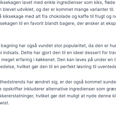
kiksekagen lavet med enkle ingredienser som kiks, flød
en blevet udviklet, og der er kommet mange varianter til
på kiksekage med alt fra chokolade og kaffe til frugt og
ksekagen til en favorit blandt bagere, der ønsker at ek
agning har også vundet stor popularitet, da den er hur
indsats. Dette har gjort den til en ideel dessert for trav
 meget erfaring i køkkenet. Den kan laves på under en 
edelse, hvilket gør den til en perfekt løsning til uvente
ndhedstrends har ændret sig, er der også kommet sunder
 opskrifter inkluderer alternative ingredienser som græ
kkererstatninger, hvilket gør det muligt at nyde denne k
wist.