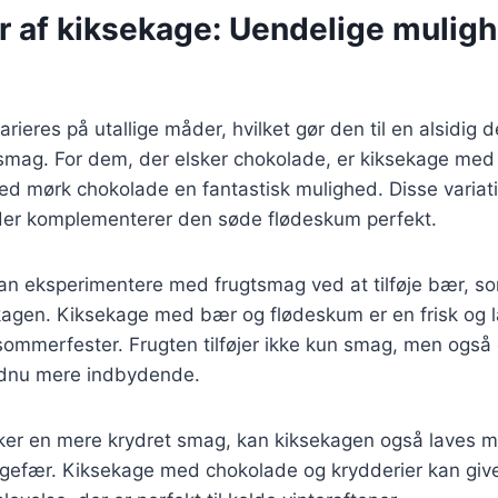
r af kiksekage: Uendelige muligh
rieres på utallige måder, hvilket gør den til en alsidig 
 smag. For dem, der elsker chokolade, er kiksekage med
ed mørk chokolade en fantastisk mulighed. Disse variation
der komplementerer den søde flødeskum perfekt.
n eksperimentere med frugtsmag ved at tilføje bær, so
ekagen. Kiksekage med bær og flødeskum er en frisk og 
l sommerfester. Frugten tilføjer ikke kun smag, men også
ndnu mere indbydende.
ker en mere krydret smag, kan kiksekagen også laves m
ingefær. Kiksekage med chokolade og krydderier kan giv