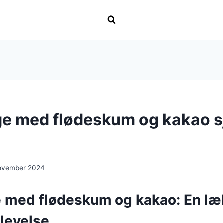
e med flødeskum og kakao s
ovember 2024
 med flødeskum og kakao: En læ
levelse