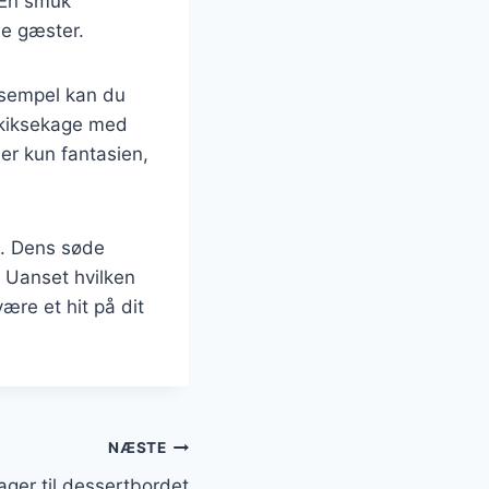
 En smuk
ne gæster.
eksempel kan du
 kiksekage med
 er kun fantasien,
e. Dens søde
. Uanset hvilken
ære et hit på dit
NÆSTE
ager til dessertbordet