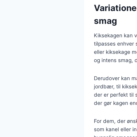
Variatione
smag
Kiksekagen kan va
tilpasses enhver
eller kiksekage m
og intens smag, 
Derudover kan ma
jordbær, til kiks
der er perfekt ti
der gør kagen e
For dem, der øns
som kanel eller 