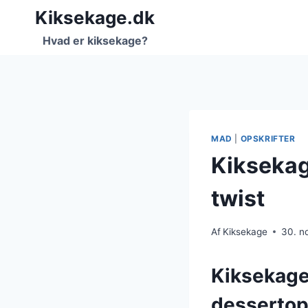
Fortsæt
Kiksekage.dk
til
Hvad er kiksekage?
indhold
MAD
|
OPSKRIFTER
Kiksekag
twist
Af
Kiksekage
30. n
Kiksekage
dessertop