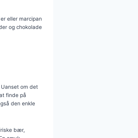
er eller marcipan
dder og chokolade
. Uanset om det
at finde på
også den enkle
friske bær,