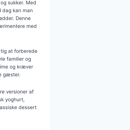
e og sukker. Med
. I dag kan man
 nødder. Denne
sperimentere med
tig at forberede
le familier og
time og kræver
de gæster.
e versioner af
sk yoghurt,
lassiske dessert