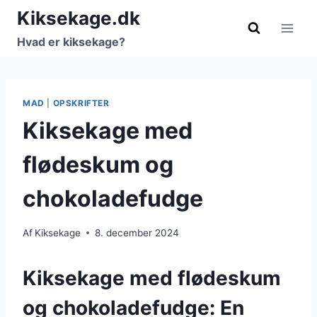
Fortsæt
Kiksekage.dk
til
Hvad er kiksekage?
indhold
MAD
|
OPSKRIFTER
Kiksekage med
flødeskum og
chokoladefudge
Af
Kiksekage
8. december 2024
Kiksekage med flødeskum
og chokoladefudge: En