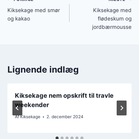
Indlægsnavigation
Kiksekage med smør
Kiksekage med
og kakao
flødeskum og
jordbærmousse
Lignende indlæg
Kiksekage nem opskrift til travle
weekender
Af
Kiksekage
2. december 2024