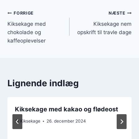
Indlægsnavigation
FORRIGE
NÆSTE
Kiksekage med
Kiksekage nem
chokolade og
opskrift til travle dage
kaffeoplevelser
Lignende indlæg
Kiksekage med kakao og flødeost
Af
Kiksekage
26. december 2024