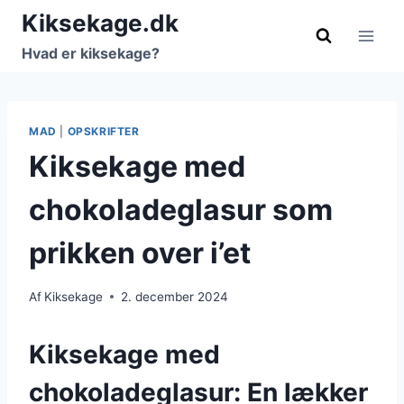
Fortsæt
Kiksekage.dk
til
Hvad er kiksekage?
indhold
MAD
|
OPSKRIFTER
Kiksekage med
chokoladeglasur som
prikken over i’et
Af
Kiksekage
2. december 2024
Kiksekage med
chokoladeglasur: En lækker