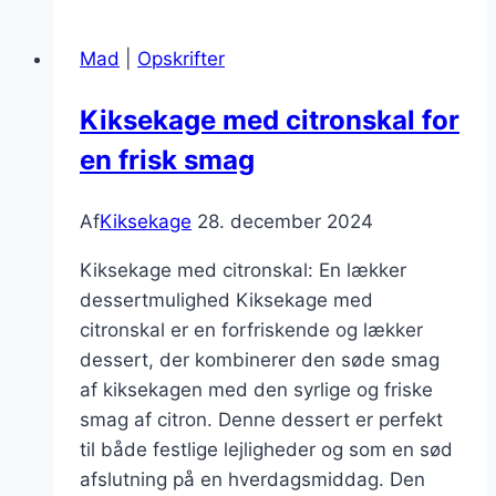
til
den
Mad
|
Opskrifter
perfekte
dessert
Kiksekage med citronskal for
en frisk smag
Af
Kiksekage
28. december 2024
Kiksekage med citronskal: En lækker
dessertmulighed Kiksekage med
citronskal er en forfriskende og lækker
dessert, der kombinerer den søde smag
af kiksekagen med den syrlige og friske
smag af citron. Denne dessert er perfekt
til både festlige lejligheder og som en sød
afslutning på en hverdagsmiddag. Den