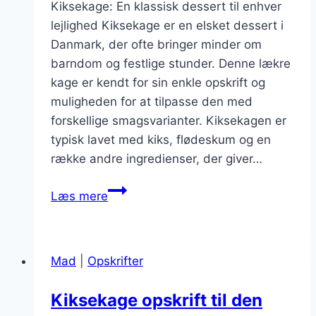
Kiksekage: En klassisk dessert til enhver
lejlighed Kiksekage er en elsket dessert i
Danmark, der ofte bringer minder om
barndom og festlige stunder. Denne lækre
kage er kendt for sin enkle opskrift og
muligheden for at tilpasse den med
forskellige smagsvarianter. Kiksekagen er
typisk lavet med kiks, flødeskum og en
række andre ingredienser, der giver…
Kiksekage
Læs mere
nem
opskrift
på
Mad
|
Opskrifter
søde
stunder
Kiksekage opskrift til den