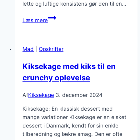
lette og luftige konsistens gør den til en…
Kiksekage
Læs mere
med
citronskal
for
Mad
|
Opskrifter
en
frisk
Kiksekage med kiks til en
smag
crunchy oplevelse
Af
Kiksekage
3. december 2024
Kiksekage: En klassisk dessert med
mange variationer Kiksekage er en elsket
dessert i Danmark, kendt for sin enkle
tilberedning og lækre smag. Den er ofte