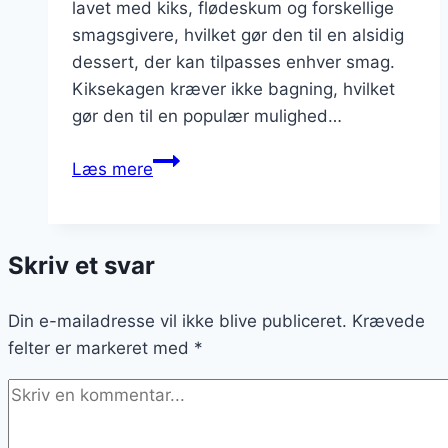
lavet med kiks, flødeskum og forskellige
smagsgivere, hvilket gør den til en alsidig
dessert, der kan tilpasses enhver smag.
Kiksekagen kræver ikke bagning, hvilket
gør den til en populær mulighed…
Kiksekage
Læs mere
med
kiks
til
Skriv et svar
en
crunchy
Din e-mailadresse vil ikke blive publiceret.
oplevelse
Krævede
felter er markeret med
*