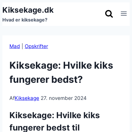
Fortsæt
Kiksekage.dk
til
Hvad er kiksekage?
indhold
Mad
|
Opskrifter
Kiksekage: Hvilke kiks
fungerer bedst?
Af
Kiksekage
27. november 2024
Kiksekage: Hvilke kiks
fungerer bedst til