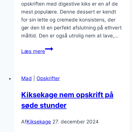
opskriften med digestive kiks er en af de
mest populære. Denne dessert er kendt
for sin lette og cremede konsistens, der
gør den til en perfekt afslutning på ethvert
måltid. Den er også utrolig nem at lave,…
Kiksekage
Læs mere
opskrift
med
digestive
Mad
|
Opskrifter
kiks
Kiksekage nem opskrift på
søde stunder
Af
Kiksekage
27. december 2024