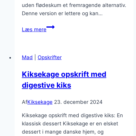
uden flødeskum et fremragende alternativ.
Denne version er lettere og kan…
Kiksekage
Læs mere
uden
flødeskum
for
Mad
|
Opskrifter
diæten
Kiksekage opskrift med
digestive kiks
Af
Kiksekage
23. december 2024
Kiksekage opskrift med digestive kiks: En
klassisk dessert Kiksekage er en elsket
dessert i mange danske hjem, og